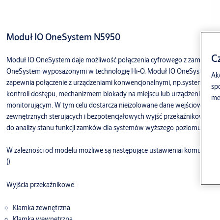
Moduł IO OneSystem N5950
C
Moduł IO OneSystem daje możliwość połączenia cyfrowego z zamkami
OneSystem wyposażonymi w technologię Hi-O. Moduł IO OneSystem
Akc
zapewnia połączenie z urządzeniami konwencjonalnymi, np.systemem
sp
kontroli dostępu, mechanizmem blokady na miejscu lub urządzeniami
me
monitorującym. W tym celu dostarcza nieizolowane dane wejściowe do
zewnętrznych sterujących i bezpotencjałowych wyjść przekaźnikowych
do analizy stanu funkcji zamków dla systemów wyższego poziomu.
W zależności od modelu możliwe są następujące ustawieniai komunikaty
()
Wyjścia przekaźnikowe:
Klamka zewnętrzna
Klamka wewnętrzna