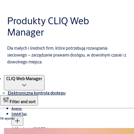
Produkty CLIQ Web
Manager
Dla małych i średnich firm, które potrzebują rozwiązania
sieciowego – zarządzanie prawami dostępu, w dowolnym czasie i z
dowolnego miejsca.
Produkty
CLIQ Web Manager
Elektroniczna kontrola dostępu
Filter and sort
Aperio
SMARTair
14 wyniki
Urządzenia SMARTair
CLIQ
Zarządzanie SMARTair