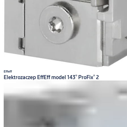
Effeff
®
®
Elektrozaczep EffEff model 143
ProFix
2