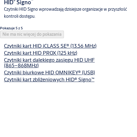
®
™
HID
Signo
Czytniki HID Signo wprowadzają dzisiejsze organizacje w przyszłość
kontroli dostępu.
Pokazuje 5 z 5
Nie ma nic więcej do pokazania
Czytniki kart HID iCLASS SE® (13.56 MHz)
Czytniki kart HID PROX (125 kHz)
Czytniki kart dalekiego zasięgu HID UHF
(865–868MHz)
Czytniki biurkowe HID OMNIKEY® (USB)
Czytniki kart zbliżeniowych HID® Signo™