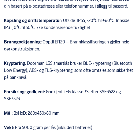
din basert på e-postadresse eller telefonnummer, i tillegg til passord.
Kapsling og driftstemperatur:
Utside: IP55, -20°C til +60°C. Innside:
IP31, 0°C til 50°C ikke kondenserende fuktighet.
Branngodkjenning:
Opptil EI120 – Brannklassifiseringen gjeller hele
dørkonstruksjonen.
Kryptering:
Doorman L3S smartlås bruker BLE-kryptering (Bluetooth
Low Energy), AES- og TLS-kryptering, som ofte omtales som sikkerhet
på banknivå.
Forsikringsgodkjent:
Godkjent i FG-klasse 3S etter SSF3522 og
SSF3523.
Mål:
BxHxD: 260x450x80 mm.
Vekt:
Fra 5000 gram per lås (inkludert batterier).