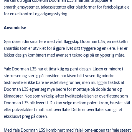
Nå kan du også koble din Doorman L3S smartlås til populære
smarthjemsystemer, taleassistenter eller plattformer for ferieboligutleie
for enkel kontroll og adgangsstyring.
Anvendelse
Gjør døren din smartere med vårt flaggskip Doorman L3S, en nøkkelfri
smartlås som er utviklet for å gjøre livet ditt tryggere og enklere. Her er
lekker design kombinert med avansert teknologi på en ypperlig måte.
Yale Doorman L3S har et tidsriktig og pent design. Låsen er mindre i
størrelsen og særlig på innsiden har låsen blitt vesentlig mindre.
Sistnevnte er ikke bare av estetiske grunner, men muliggjør faktisk at
Doorman L3S egner seg mye bedre for montasje på doble dører og
klimadører. Noe som virkelig løfter kvalitetsfølelsen er overflatene som
Doorman L3S blir levert i. Du kan velge mellom polert krom, børstet stål
eller pulverlakkert matt sort overflate. Dette er overflater som gir et
eksklusivt preg på døren.
Med Yale Doorman L3S kombinert med YaleHome-appen tar Yale steget