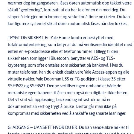
nærmer deg inngangsdøren, låses døren automatisk opp takket være
såkalt "geofencing", forutsatt at du har telefonen din med deg. Du
slipper å lete gjennom lommer og veske for å finne nøkkelen. Du kan
konfigurere systemet slik at døren automatisk låses når den lukkes.
​TRYGT OG SIKKERT. En Yale Home-konto er beskyttet med
tofaktorautentisering, som betyr at du må verifisere din identitet med
enten en e-postadresse eller et telefonnummer. I tillegg til den
sikkerheten som ligger i Bluetooth, benytter vi AES- og TLS-
kryptering, som ofte omtales som sikkerhet på banknivå. Hvis du
mister telefonen, kan du enkelt deaktivere Yale Access-appen og alle
virtuelle nøkler. Yale Doorman L3S er FG-godkjent i klasse 3S etter
SSF3522 og SSF3523. Denne sertifiseringen omhandler både de
mekaniske egenskapene til låsen men også den digitale sikkerheten.
Det vil si at vår appløsning, backend og infrastruktur nå er
dokumentert sikkert og trygt å bruke. Derfor går man ikke på
kompromiss med sikkerheten ved å anskaffe seg smarte løsninger.
GI ADGANG – UANSETT HVOR DU ER. Du kan sende sikre nøkler til