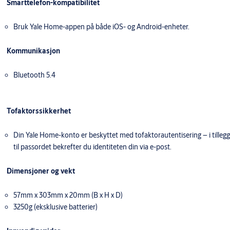
Smarttelefon-kompatibilitet
Bruk Yale Home-appen på både iOS- og Android-enheter.
Kommunikasjon
Bluetooth 5.4
Tofaktorssikkerhet
Din Yale Home-konto er beskyttet med tofaktorautentisering – i tillegg
til passordet bekrefter du identiteten din via e-post.
Dimensjoner og vekt
57mm x 303mm x 20mm (B x H x D)
3250g (eksklusive batterier)