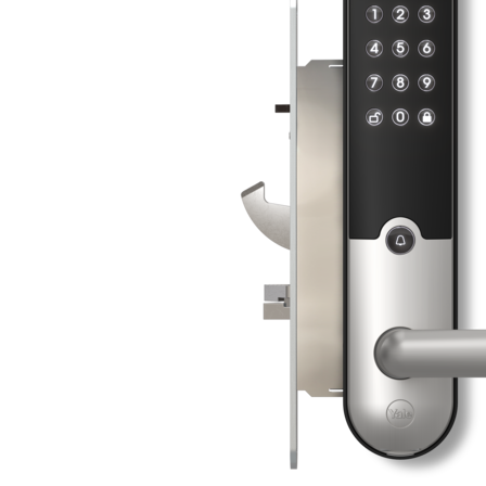
706876100057
LÅSKASSE R1
YALE SLUTTSTYKKE 1489-11 GDS
364509117057