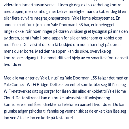
videre inn i smarthusuniverset. Låsen gir deg økt sikkerhet og kontroll
med appen, men samtidig mer bekvemmelighet når du kobler deg til en
eller flere av våre integrasjonspartnere i Yale Home økosystemet. En
annen smart funksjon som Yale Doorman L3S har, er innebygget
ringeklokke. Når noen ringer på døren vil låsen gi et lydsignal på innsiden
av døren, samt i Yale Home-appen for alle enheter som er koblet opp
mot låsen. Det vil si at du kan få beskjed om noen har ringt på døren,
mens du er borte. Med denne appen kan du sikre, overvåke og
kontrollere adgang til hjemmet ditt ved hjelp av en smarttelefon, uansett
hvor du er.
®
Med alle varianter av Yale Linus
og Yale Doorman L3S følger det med en
Yale Connect Wi-Fi Bridge. Dette er en enhet som kobler seg til låsen og
WiFi-nettverket ditt og sørger for låsen din alltid er koblet til Yale Home
Cloud. Dette sikrer at kan du bruke taleassistentfunksjoner og
kontrollere smartlåsen direkte fra telefonen uansett hvor du er. Du kan
gi unike adgangskoder til familie og venner, slik at de enkelt kan låse seg
inn ved å taste inn en kode på tastaturet.