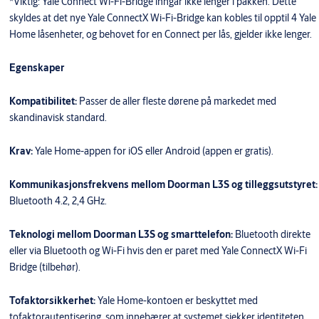
*Viktig: Yale Connect Wi-Fi-Bridge inngår ikke lenger i pakken. Dette
skyldes at det nye Yale ConnectX Wi-Fi-Bridge kan kobles til opptil 4 Yale
Home låsenheter, og behovet for en Connect per lås, gjelder ikke lenger.
Egenskaper
Kompatibilitet:
Passer de aller fleste dørene på markedet med
skandinavisk standard.
Krav:
Yale Home-appen for iOS eller Android (appen er gratis).
Kommunikasjonsfrekvens mellom Doorman L3S og tilleggsutstyret:
Bluetooth 4.2, 2,4 GHz.
Teknologi mellom Doorman L3S og smarttelefon:
Bluetooth direkte
eller via Bluetooth og Wi-Fi hvis den er paret med Yale ConnectX Wi-Fi
Bridge (tilbehør).
Tofaktorsikkerhet:
Yale Home-kontoen er beskyttet med
tofaktorautentisering, som innebærer at systemet sjekker identiteten