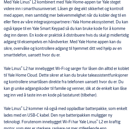
®
Med Yale Linus
L2 kombinert med Yale Home-appen tar Yale steget
videre inn i smarthusuniverset. Låsen gir deg økt sikkerhet og kontroll
med appen, men samtidig mer bekvemmelighet når du kobler deg til en
eller flere av våre integrasjonspartnere i Yala Home økosystemet. Du kan
også kjøpe til en Yale Smart Keypad så du kan bruke kode for å komme
deg inn døren. En kode er praktisk å distribuere hvis du skal gi midlertidig
adgang til eksempelvis en håndverker. Med Yale Home appen kan du
sikre, overvåke og kontrollere adgang til hjemmet ditt ved hjelp av en
smarttelefon, uansett hvor du er.
®
Yale Linus
L2 har innebygget Wi-Fi og sørger for låsen din alltid er koblet
til Yale Home Cloud. Dette sikrer at kan du bruke taleassistentfunksjoner
og kontrollere smartlåsen direkte fra telefonen uansett hvor du er. Du
kan gi unike adgangskoder til familie og venner, slik at de enkelt kan låse
seg inn ved å taste inn en kode på tastaturet (tilbehør).
®
Yale Linus
L2 kommer nå også med oppladbar batterpakke, som enkelt
lades med en USB-C kabel. Den nye batteripakken muliggjør ny
®
teknologi. Forutenom innebygget Wi-Fi har Yale Linus
L2 en kraftig
motor, som gjør er sterkere, raskere og mer stillegående enn