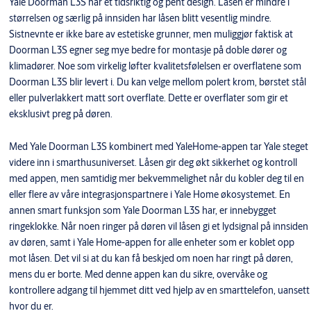
Yale Doorman L3S har et tidsriktig og pent design. Låsen er mindre i
størrelsen og særlig på innsiden har låsen blitt vesentlig mindre.
Sistnevnte er ikke bare av estetiske grunner, men muliggjør faktisk at
Doorman L3S egner seg mye bedre for montasje på doble dører og
klimadører. Noe som virkelig løfter kvalitetsfølelsen er overflatene som
Doorman L3S blir levert i. Du kan velge mellom polert krom, børstet stål
eller pulverlakkert matt sort overflate. Dette er overflater som gir et
eksklusivt preg på døren.
Med Yale Doorman L3S kombinert med YaleHome-appen tar Yale steget
videre inn i smarthusuniverset. Låsen gir deg økt sikkerhet og kontroll
med appen, men samtidig mer bekvemmelighet når du kobler deg til en
eller flere av våre integrasjonspartnere i Yale Home økosystemet. En
annen smart funksjon som Yale Doorman L3S har, er innebygget
ringeklokke. Når noen ringer på døren vil låsen gi et lydsignal på innsiden
av døren, samt i Yale Home-appen for alle enheter som er koblet opp
mot låsen. Det vil si at du kan få beskjed om noen har ringt på døren,
mens du er borte. Med denne appen kan du sikre, overvåke og
kontrollere adgang til hjemmet ditt ved hjelp av en smarttelefon, uansett
hvor du er.