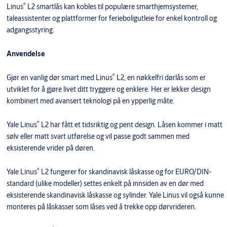
®
Linus
L2 smartlås kan kobles til populære smarthjemsystemer,
taleassistenter og plattformer for ferieboligutleie for enkel kontroll og
adgangsstyring.
Anvendelse
®
Gjør en vanlig dør smart med Linus
L2, en nøkkelfri dørlås som er
utviklet for å gjøre livet ditt tryggere og enklere. Her er lekker design
kombinert med avansert teknologi på en ypperlig måte.
®
Yale Linus
L2 har fått et tidsriktig og pent design. Låsen kommer i matt
sølv eller matt svart utførelse og vil passe godt sammen med
eksisterende vrider på døren.
®
Yale Linus
L2 fungerer for skandinavisk låskasse og for EURO/DIN-
standard (ulike modeller) settes enkelt på innsiden av en dør med
eksisterende skandinavisk låskasse og sylinder. Yale Linus vil også kunne
monteres på låskasser som låses ved å trekke opp dørvrideren.