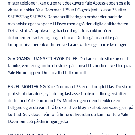
mister telefonen, kan du enkelt deaktivere Yale Access-appen og alle
virtuelle nøkler. Yale Doorman L3S er FG-godkjent i klasse 3S etter
SSF3522 og SSF3523. Denne sertifiseringen omhandler både de
mekaniske egenskapene til låsen men også den digitale sikkerheten.
Det vil si at vår appløsning, backend og infrastruktur nå er
dokumentert sikkert og trygt å bruke. Derfor går man ikke på
kompromiss med sikkerheten ved å anskaffe seg smarte løsninger.
GI ADGANG – UANSETT HVOR DU ER. Du kan sende sikre nøkler til
familie, venner og andre du stoler på, uansett hvor du er, ved hjelp av
Yale Home-appen. Du har alltid full kontroll.
ENKEL MONTERING. Yale Doorman L3S er en komplett lås. Du skrur i
praksis ut dørvrider, sylinder og låskasse fra døren din og erstatter
dette med Yale Doorman L3S. Monteringen er enda enklere enn
tidligere og er du vant til å bruke litt verktøy, skal jobben være gjort på
kort tid. Se videoen vår for å finne ut hvordan du kan montere Yale
Doorman L3S på din inngangsdør.