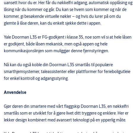
uansett hvor du er. Her får du nøkkelfri adgang, automatisk opplåsing og
låsing når du kommer og går. Du kan se hvem som kommer og når de
kommer, gi besøkende virtuelle nøkler – og hvis du lurer på om du
glemte å låse døren, kan du enkelt sjekke dette i appen.
Yale Doorman L3S er FG-godkjent i klasse 3S, noe som vil si at hele låsen
er godkjent, både låsen mekanisk, men også appen og hele
kommunikasjonslinjen som muliggjør denne fjernstyringen.
Nå kan du også koble din Doorman L3S smartlås til populære
smarthjemsystemer, taleassistenter eller plattformer for ferieboligutleie
for enkel kontroll og adgangsstyring.
Anvendelse
Gjør døren din smartere med vårt flaggskip Doorman L3S, en nøkkelfri
smartlås som er utviklet for å gjøre livet ditt tryggere og enklere. Her er
lekker design kombinert med avansert teknologi på en ypperlig måte.