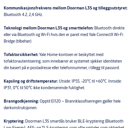
Kommunikasjonsfrekvens mellom Doorman L3S og tilleggsutstyret:
Bluetooth 4.2, 2,4 GHz.
Teknologi mellom Doorman L3S og smarttelefon:
Bluetooth direkte
eller via Bluetooth og Wi-Fi hvis den er paret med Yale ConnectX Wi-Fi
Bridge (tilbehør).
Tofaktorsikkerhet:
Yale Home-kontoen er beskyttet med
tofaktorautentisering, som innebærer at systemet sjekker identiteten
din basert på e-postadresse eller telefonnummer, i tillegg til passord.
Kapsling og driftstemperatur:
Utside: IP55, -20°C til +60°C. Innside:
IP31, 0°C til 50°C ikke kondenserende fuktighet.
Branngodkjenning:
Opptil EI120 – Brannklassifiseringen gjeller hele
dørkonstruksjonen.
Kryptering:
Doorman L3S smartlås bruker BLE-kryptering (Bluetooth
Low Energy), AES- og TLS-kryptering, som ofte omtales som sikkerhet