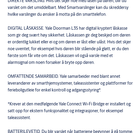
DIREKTE VARSLING. Hvis det skjer noe med låsen på døren, blir du
varslet om det umiddelbart. Med Smartvarslinger kan du skreddersy
hvilke varslinger du ønsker å motta på din smarttelefon.
DIGITAL LÅSKASSE. Yale Doorman L3S har digital kryptert låskasse
som gir deg svært høy sikkerhet. Låskassen gir deg beskjed om døren
er ordentlig lukket eller ei og om døren er låst eller ulåst. Hvis det skjer
noe uventet, for eksempel hvis døren blir stående på gløtt, er du den
første som får vite om det. Låskassen vil også varsle med et
alarmsignal om noen forsøker å bryte opp døren.
OMFATTENDE SAMARBEID. Yale samarbeider med blant annet
leverandører av smarthjemsystemer, taleassistenter og plattformer for
ferieboligutleie for enkel kontroll og adgangsstyring*.
*Krever at den medfølgende Yale Connect Wi-Fi Bridge er installert og
satt opp for ekstern funksjonalitet og integrasjoner, for eksempel
taleassistent.
BATTERILEVETID. Du blir varslet når batteriene begynner å gå tomme.