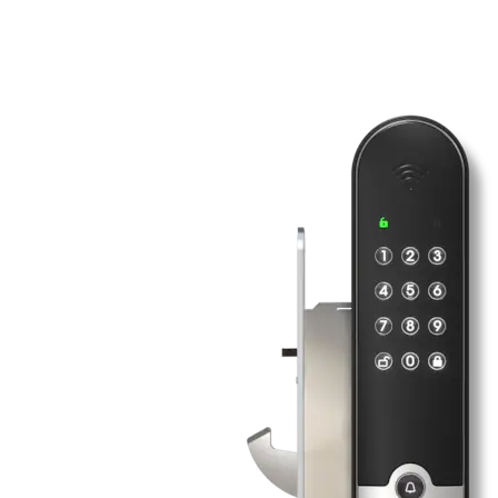
1 stykk Yale Smart Keypad
2 stykk AAA-batterier
Monteringsskruer
Dobbeltsidig teip
Varianter
Produkt
Produkt-ID
YALE SMART KEYPAD
706890100064