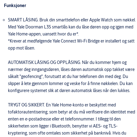
Funksjoner
SMART LÅSING. Bruk din smarttelefon eller Apple Watch som nøkkel.
Med Yale Doorman L3S smartlås kan du låse døren opp og igjen med
Yale Home-appen, uansett hvor du er*.
*Krever at medfølgende Yale Connect Wi-Fi Bridge er installert og satt
opp mot låsen.
AUTOMATISK LÅSING OG OPPLÅSING. Når du kommer hjem og
nærmer deg inngangsdøren, låses døren automatisk opp takket være
såkalt "geofencing", forutsatt at du har telefonen din med deg. Du
slipper å lete gjennom lommer og veske for å finne nøkkelen. Du kan
konfigurere systemet slik at døren automatisk låses når den lukkes.
​TRYGT OG SIKKERT. En Yale Home-konto er beskyttet med
tofaktorautentisering, som betyr at du må verifisere din identitet med
enten en e-postadresse eller et telefonnummer. I tillegg til den
sikkerheten som ligger i Bluetooth, benytter vi AES- og TLS-
kryptering, som ofte omtales som sikkerhet på banknivå. Hvis du