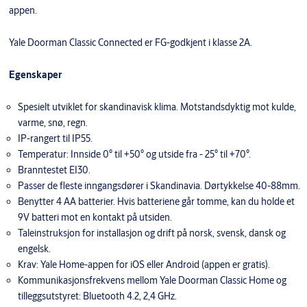
appen.
Yale Doorman Classic Connected er FG-godkjent i klasse 2A.
Egenskaper
Spesielt utviklet for skandinavisk klima. Motstandsdyktig mot kulde,
varme, snø, regn.
IP-rangert til IP55.
Temperatur: Innside 0° til +50° og utside fra - ­25° til +70°.
Branntestet EI30.
Passer de fleste inngangsdører i Skandinavia. Dørtykkelse 40-88mm.
Benytter 4 AA batterier. Hvis batteriene går tomme, kan du holde et
9V batteri mot en kontakt på utsiden.
Taleinstruksjon for installasjon og drift på norsk, svensk, dansk og
engelsk.
Krav: Yale Home-appen for iOS eller Android (appen er gratis).
Kommunikasjonsfrekvens mellom Yale Doorman Classic Home og
tilleggsutstyret: Bluetooth 4.2, 2,4 GHz.