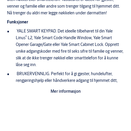
venner og familie eller andre som trenger tilgang til hjemmet ditt.
Nå trenger du aldri mer legge nøkkelen under dørmatten!
Funksjoner
YALE SMART KEYPAD. Det ideelle tilbehøret til din Yale
®
Linus
L2, Yale Smart Code Handle Window, Yale Smart
Opener Garage/Gate eller Yale Smart Cabinet Lock. Opprett
unike adgangskoder med fire til seks sifre til familie og venner,
slik at de ikke trenger nøkkel eller smarttelefon for å kunne
låse seg inn.
BRUKERVENNLIG. Perfekt for å gi gjester, hundelufter,
rengjøringshjelp eller håndverkere adgang til hjemmet ditt,
uten behov for smarttelefon.
Mer informasjon
PERFEKT FOR GJESTER. Opprett unike adgangskoder
direkte på smarttelefonen. Du kan opprette opptil 254
brukere!
PROBLEMFRI MONTERING. Yale Smart Keypad monteres på
bare noen minutter. Den er batteridrevet, så enklere kan det