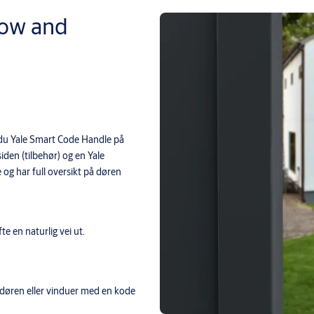
dow and
 du Yale Smart Code Handle på
den (tilbehør) og en Yale
og har full oversikt på døren
.
e en naturlig vei ut.
edøren eller vinduer med en kode