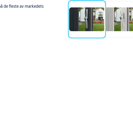
på de fleste av markedets
er gjøres fra Yale Home-appen.
r installert.
ger. Varsler i god tid om lavt