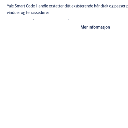
Yale Smart Code Handle erstatter ditt eksisterende håndtak og passer 
vinduer og terrassedører.
Du monterer håndtaket enkelt ved å laste ned Yale
Mer informasjon
Home-appen og følg instruksjonene der. Det kunne ikke vært enklere!
Tekniska data
Administrering: Alle innstillinger og administrasjon av brukerkod
Fjernstyring av Yale Smart Code Handle er mulig hvis Yale Connect e
Brukerkode: Maks 4 brukerkoder/6 siffer.
Spesifikasjoner
Sertifisering: SBSC sertifisert i henhold til SSF 3620
Betegnelse
Farge: Matt krom.
Yale Smart Code Handle Window and Balcony
Strømforsyning: Drives av 2 alkaliske batterier (AAA) - ingen lednin