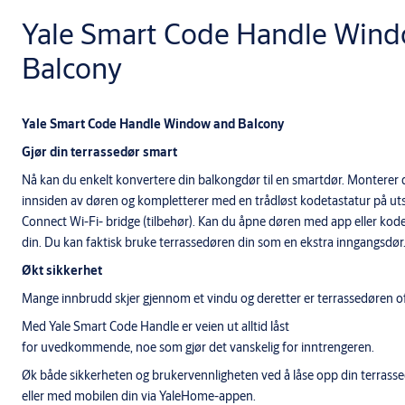
Yale Smart Code Handle Win
Balcony
Yale Smart Code Handle Window and Balcony
Gjør din terrassedør smart
Nå kan du enkelt konvertere din balkongdør til en smartdør. Monterer
innsiden av døren og kompletterer med en trådløst kodetastatur på utsi
Connect Wi-Fi- bridge (tilbehør). Kan du åpne døren med app eller kode 
din. Du kan faktisk bruke terrassedøren din som en ekstra inngangsdør
Økt sikkerhet
Mange innbrudd skjer gjennom et vindu og deretter er terrassedøren oft
Med Yale Smart Code Handle er veien ut alltid låst
for uvedkommende, noe som gjør det vanskelig for inntrengeren.
Øk både sikkerheten og brukervennligheten ved å låse opp din terrass
eller med mobilen din via YaleHome-appen.