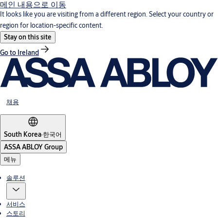
메인 내용으로 이동
It looks like you are visiting from a different region. Select your country or
region for location-specific content.
Stay on this site
Go to Ireland
채용
South Korea
·
한국어
ASSA ABLOY Group
메뉴
솔루션
서비스
스토리