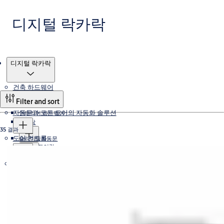
디지털 락카락
제품
디지털 락카락
건축 하드웨어
Filter and sort
자동문과 모든 도어의 자동화 솔루션
인테리어 하드웨어
도어락
35 결과
도어 컨트롤
슬라이딩자동문
엔젤 도어락
패닉바
아사아블로이 도어락
전기 기계식 및 디지털 액세스
슬라이딩자동문 시스템
회전자동문
도어클로저
엔젤 패닉바
슬라이딩자동문 오퍼레이터
옵셋피봇
스윙자동문
아사아블로이 패닉바
경첩
킹 도어클로저
플로어힌지
디지털 락카락
아사아블로이 도어클로저
엔젤 경첩
하드웨어 액세서리
킹 플로어힌지
자동폐쇄장치
아사아블로이 경첩
DUAL TYPE
아사아블로이 플로어힌지
PASSWORD TYPE