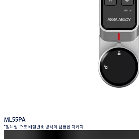
ML55PA
“일체형”으로 비밀번호 방식의 심플한 락커락