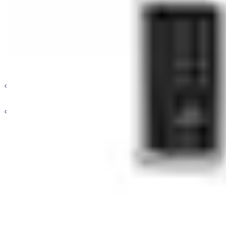
RFID-TOUCH TYPE
9000 Series
5000 Series
Digital Key
System
Others
전기 기계 솔루션
키 및 장비 관리 시스템
전자 출입 통제 솔루션
산업용자동문
스마트 도어락
스피드도어
알루미늄셔터
오버헤드도어
도크레벨러
액세서리