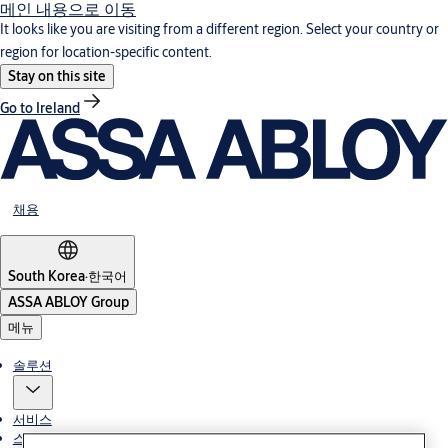
메인 내용으로 이동
It looks like you are visiting from a different region. Select your country or
region for location-specific content.
Stay on this site
Go to Ireland
채용
South Korea
·
한국어
ASSA ABLOY Group
메뉴
솔루션
서비스
스토리