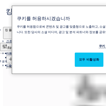
킹 플로어힌지
쿠키를 허용하시겠습니까
쿠키를 허용함으로써 콘텐츠 및 광고를 맞춤형으로 노출하고, 소셜
제품
킹 플로어힌지
니다. 또한 당사의 소셜 미디어, 광고 및 분석 파트너와 정보를 공유
건축 하드웨어
쿠키
Filter and sort
자동문과 모든 도어의 자동화 솔루션
인테리어 하드웨어
도어락
모두 비활성화
1 결과
도어 컨트롤
슬라이딩자동문
엔젤 도어락
패닉바
아사아블로이 도어락
슬라이딩자동문 시스템
회전자동문
도어클로저
엔젤 패닉바
슬라이딩자동문 오퍼레이터
옵셋피봇
스윙자동문
아사아블로이 패닉바
경첩
킹 도어클로저
플로어힌지
아사아블로이 도어클로저
엔젤 경첩
하드웨어 액세서리
킹 플로어힌지
아사아블로이 경첩
아사아블로이 플로어힌지