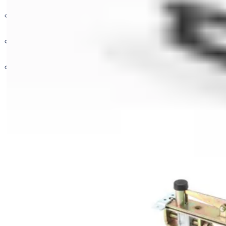
자동폐쇄장치
전기 기계식 및 디지털 액세스
산업용자동문
디지털 락카락
스마트 도어락
DUAL TYPE
전기 기계 솔루션
스피드도어
PASSWORD TYPE
키 및 장비 관리 시스템
알루미늄셔터
RFID-TOUCH TYPE
전자 출입 통제 솔루션
오버헤드도어
9000 Series
도크레벨러
5000 Series
액세서리
Digital Key
System
Others