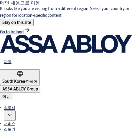
메인 내용으로 이동
It looks like you are visiting from a different region. Select your country or
region for location-specific content.
Stay on this site
Go to Ireland
채용
South Korea
·
한국어
ASSA ABLOY Group
메뉴
솔루션
서비스
스토리