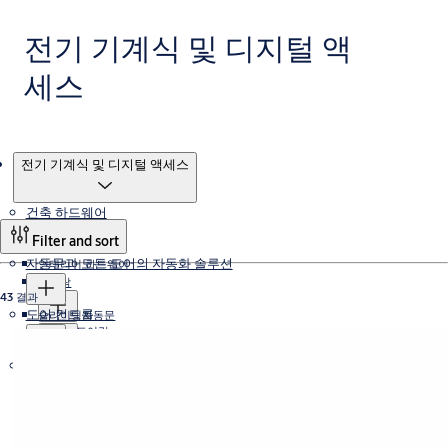
전기 기계식 및 디지털 액
세스
제품
전기 기계식 및 디지털 액세스
건축 하드웨어
Filter and sort
자동문과 모든 도어의 자동화 솔루션
인테리어 하드웨어
도어락
43 결과
도어 컨트롤
슬라이딩자동문
엔젤 도어락
패닉바
아사아블로이 도어락
전기 기계식 및 디지털 액세스
슬라이딩자동문 시스템
회전자동문
도어클로저
엔젤 패닉바
슬라이딩자동문 오퍼레이터
옵셋피봇
스윙자동문
아사아블로이 패닉바
경첩
킹 도어클로저
플로어힌지
디지털 락카락
아사아블로이 도어클로저