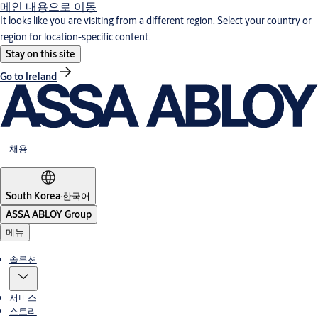
메인 내용으로 이동
It looks like you are visiting from a different region. Select your country or
region for location-specific content.
Stay on this site
Go to Ireland
채용
South Korea
·
한국어
ASSA ABLOY Group
메뉴
솔루션
서비스
스토리