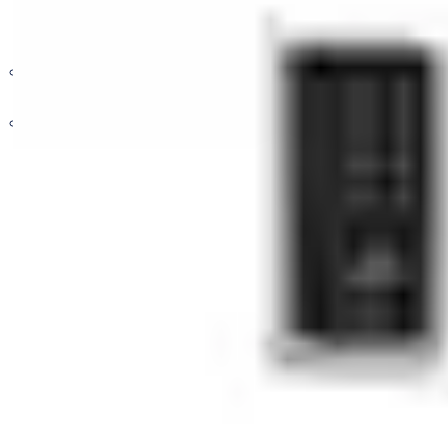
엔젤 경첩
하드웨어 액세서리
킹 플로어힌지
자동폐쇄장치
아사아블로이 경첩
DUAL TYPE
전기 기계 솔루션
아사아블로이 플로어힌지
PASSWORD TYPE
키 및 장비 관리 시스템
RFID-TOUCH TYPE
전자 출입 통제 솔루션
9000 Series
산업용자동문
5000 Series
Digital Key
System
스마트 도어락
스피드도어
Others
알루미늄셔터
오버헤드도어
도크레벨러
액세서리