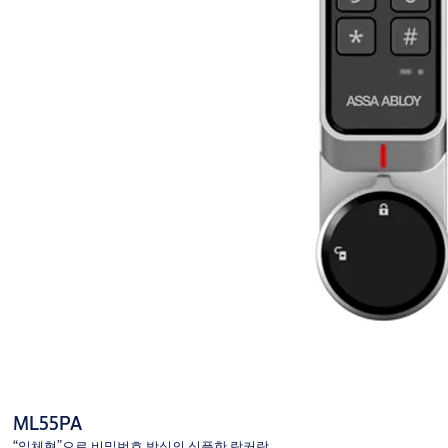
ML55PA
“일체형”으로 비밀번호 방식의 심플한 락커락