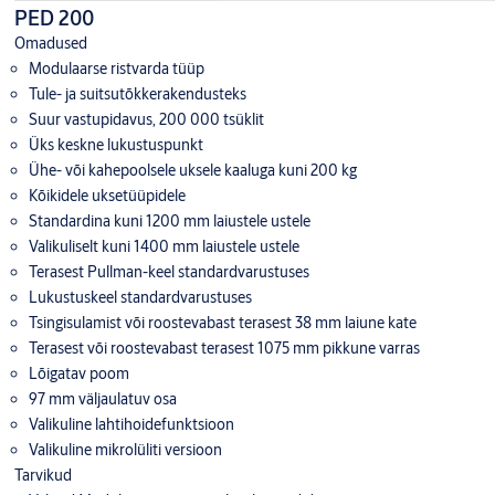
PED 200
Omadused
Modulaarse ristvarda tüüp
Tule- ja suitsutõkkerakendusteks
Suur vastupidavus, 200 000 tsüklit
Üks keskne lukustuspunkt
Ühe- või kahepoolsele uksele kaaluga kuni 200 kg
Kõikidele uksetüüpidele
Standardina kuni 1200 mm laiustele ustele
Valikuliselt kuni 1400 mm laiustele ustele
Terasest Pullman-keel standardvarustuses
Lukustuskeel standardvarustuses
Tsingisulamist või roostevabast terasest 38 mm laiune kate
Terasest või roostevabast terasest 1075 mm pikkune varras
Lõigatav poom
97 mm väljaulatuv osa
Valikuline lahtihoidefunktsioon
Valikuline mikrolüliti versioon
Tarvikud