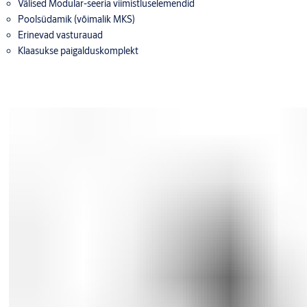
Välised Modular-seeria viimistluselemendid
Poolsüdamik (võimalik MKS)
Erinevad vasturauad
Klaasukse paigalduskomplekt