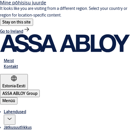
Mine põhisisu juurde
It looks like you are visiting from a different region. Select your country or
region for location-specific content.
Stay on this site
Go to Ireland
Meist
Kontakt
Estonia
·
Eesti
ASSA ABLOY Group
Menüü
Lahendused
Jätkusuutlikkus