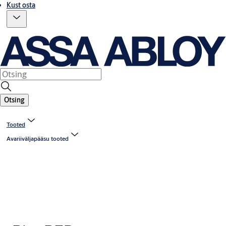
Kust osta
Otsing
Tooted
Avariiväljapääsu tooted