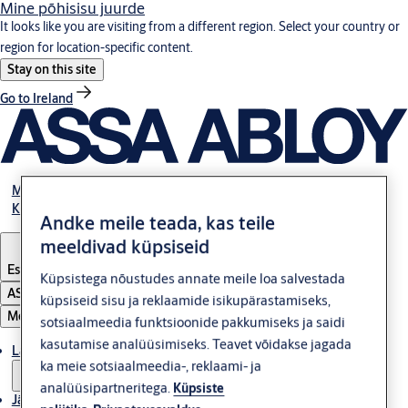
Mine põhisisu juurde
It looks like you are visiting from a different region. Select your country or
region for location-specific content.
Stay on this site
Go to Ireland
Meist
Kontakt
Andke meile teada, kas teile
meeldivad küpsiseid
Estonia
·
Eesti
Küpsistega nõustudes annate meile loa salvestada
ASSA ABLOY Group
küpsiseid sisu ja reklaamide isikupärastamiseks,
Menüü
sotsiaalmeedia funktsioonide pakkumiseks ja saidi
kasutamise analüüsimiseks. Teavet võidakse jagada
Lahendused
ka meie sotsiaalmeedia-, reklaami- ja
analüüsipartneritega.
Küpsiste
Jätkusuutlikkus