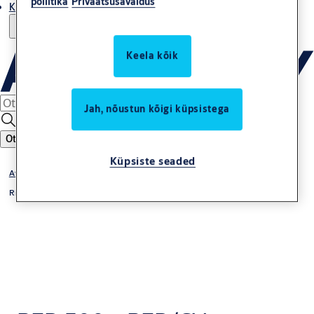
poliitika
Privaatsusavaldus
Kust osta
Keela kõik
Jah, nõustun kõigi küpsistega
Otsing
Küpsiste seaded
Avariiväljapääsu tooted
Rim PED