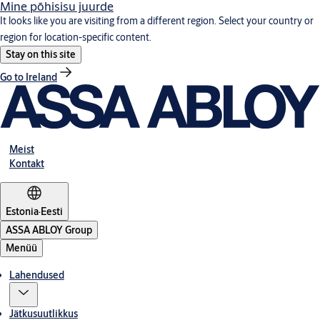
Mine põhisisu juurde
It looks like you are visiting from a different region. Select your country or
region for location-specific content.
Stay on this site
Go to Ireland
Meist
Kontakt
Estonia
·
Eesti
ASSA ABLOY Group
Menüü
Lahendused
Jätkusuutlikkus