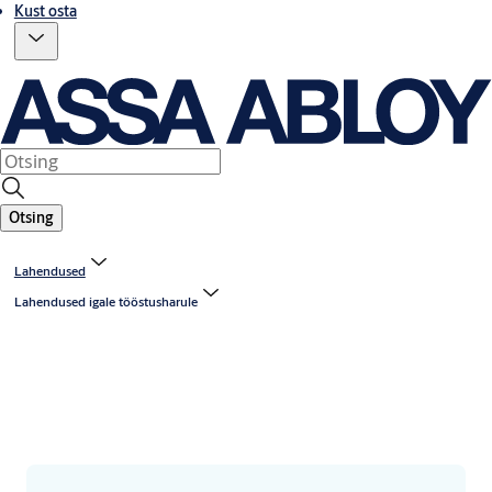
Kust osta
Otsing
Lahendused
Lahendused igale tööstusharule