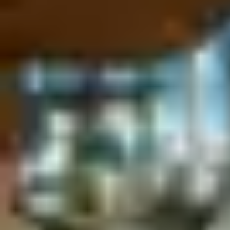
mugavuse huvides isegi isiklikus seadmes asuvate
digitaalsete
rahakottide võtmeid
salvestada/kasutada.