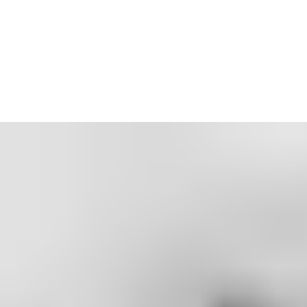
ASSA ABLOY Opening
Solutions Baltic AS
Priisle tee 10
Tallinn 13914
Eesti
Tel: +372 655 9101
E-post:
eesti@assaabloy.com
Võta ühendust meie meeskonnaga