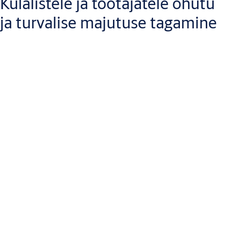
Külalistele ja töötajatele ohutu
ja turvalise majutuse tagamine
Oma klientidele turvalise koha pakkumine lõõgastumiseks võib
olla raske töö. Võtame turvalisuse kontrolli teie ülesannete
nimekirjast ja teeme selle lihtsaks. Alates suurimast hotelliketist
kuni hubaseima airbnb`ni leiate meie laiast toodete ja
lahenduste valikust kindlasti täiustatud turvalahenduse, mis on
kohandatud täpselt teie ärivajadustele.
Alustuseks jätke ASSA ABLOY sissepääsudega hea esmamulje.
Looge keskkond, mis on nii külalislahke kui ka turvaline, alates