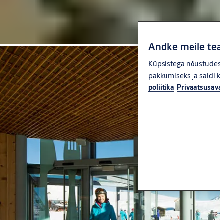
Andke meile tea
Küpsistega nõustudes 
pakkumiseks ja saidi 
poliitika
Privaatsusav