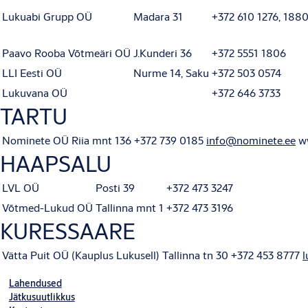
Lukuabi Grupp OÜ
Madara 31
+372 610 1276, 188
Paavo Rooba Võtmeäri OÜ
J.Kunderi 36
+372 5551 1806
LLI Eesti OÜ
Nurme 14, Saku
+372 503 0574
Lukuvana OÜ
+372 646 3733
TARTU
Nominete OÜ
Riia mnt 136
+372 739 0185
info@nominete.ee
w
HAAPSALU
LVL OÜ
Posti 39
+372 473 3247
Võtmed-Lukud OÜ
Tallinna mnt 1
+372 473 3196
KURESSAARE
Vätta Puit OÜ (Kauplus Lukusell)
Tallinna tn 30
+372 453 8777
l
Lahendused
Jätkusuutlikkus