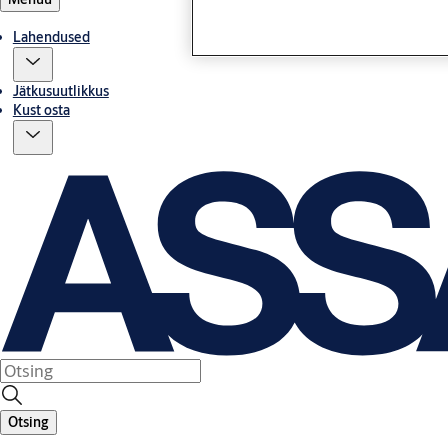
Lahendused
Jätkusuutlikkus
Kust osta
Otsing