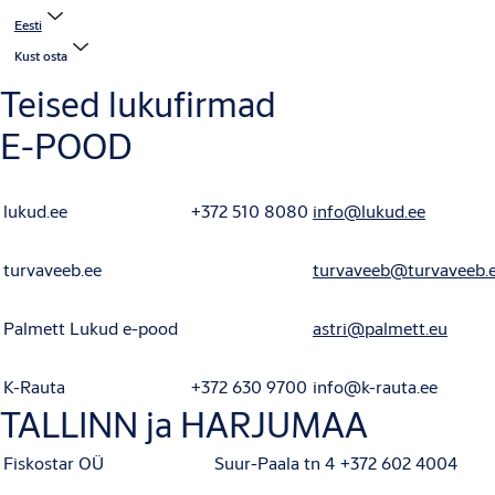
Eesti
Kust osta
Teised lukufirmad
E-POOD
lukud.ee
+372 510 8080
info@lukud.ee
turvaveeb.ee
turvaveeb@turvaveeb.
Palmett Lukud e-pood
astri@palmett.eu
K-Rauta
+372 630 9700
info@k-rauta.ee
TALLINN ja HARJUMAA
Fiskostar OÜ
Suur-Paala tn 4
+372 602 4004