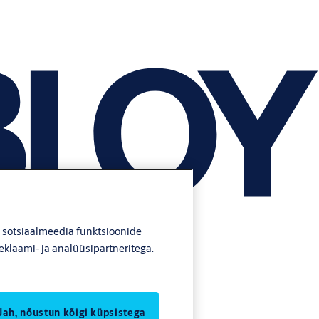
, sotsiaalmeedia funktsioonide
eklaami- ja analüüsipartneritega.
Jah, nõustun kõigi küpsistega