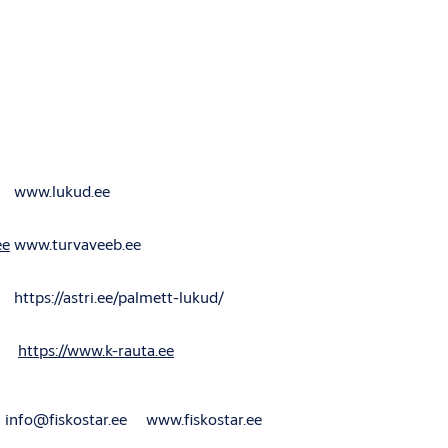
www.lukud.ee
ee
www.turvaveeb.ee
https://astri.ee/palmett-lukud/
https://www.k-rauta.ee
info@fiskostar.ee
www.fiskostar.ee