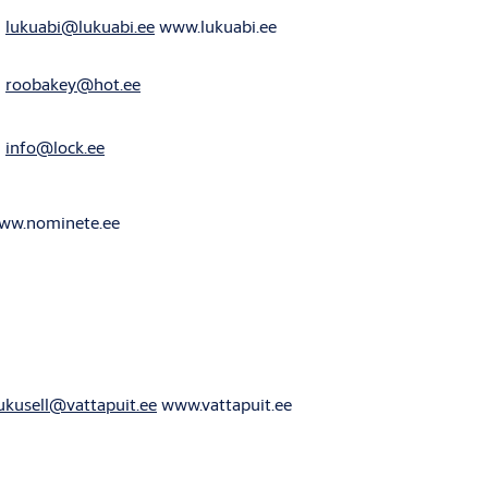
0
lukuabi@lukuabi.ee
www.lukuabi.ee
roobakey@hot.ee
info@lock.ee
ww.nominete.ee
ukusell@vattapuit.ee
www.vattapuit.ee