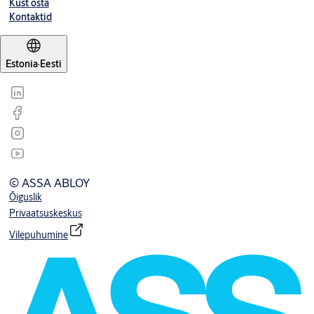
Kust osta
Kontaktid
Estonia
·
Eesti
© ASSA ABLOY
Õiguslik
Privaatsuskeskus
Vilepuhumine