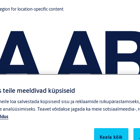
region for location-specific content.
 teile meeldivad küpsiseid
ile loa salvestada küpsiseid sisu ja reklaamide isikupärastamiseks
 analüüsimiseks. Teavet võidakse jagada ka meie sotsiaalmeedia-, r
ldus
Keela kõik