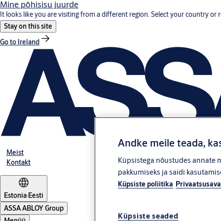
Mine põhisisu juurde
It looks like you are visiting from a different region. Select your country or 
Stay on this site
Go to Ireland
Andke meile teada, kas
Meist
Küpsistega nõustudes annate me
Kontakt
pakkumiseks ja saidi kasutamise
Küpsiste poliitika
Privaatsusava
Estonia
·
Eesti
ASSA ABLOY Group
Küpsiste seaded
Menüü