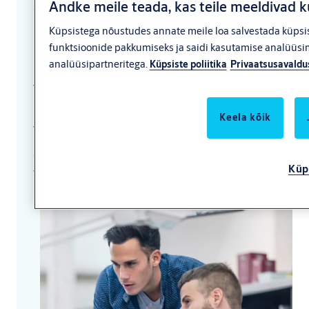
Andke meile teada, kas teile meeldivad k
Tooted ja teenused
Küpsistega nõustudes annate meile loa salvestada küpsis
igale huvirühmale
funktsioonide pakkumiseks ja saidi kasutamise analüüsimi
analüüsipartneritega.
Küpsiste poliitika
Privaatsusavaldu
Teid huvitab konkreetne teema? Soovite
mõnele kindlale probleemile lahendust?
Keela kõik
Tänu aastatepikkusele kogemusele
suudame teile pakkuda lahendust või
Küp
toodet, mis teie jaoks sobib.