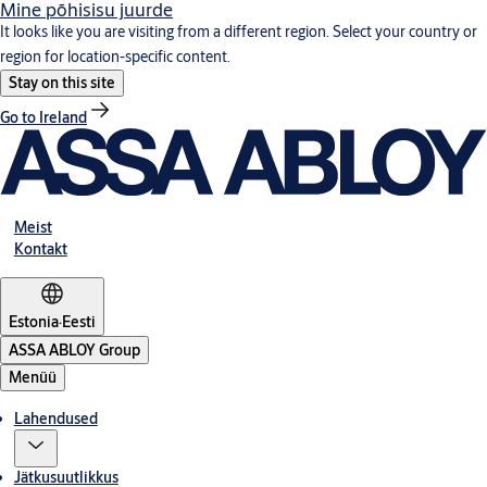
Mine põhisisu juurde
It looks like you are visiting from a different region. Select your country or
region for location-specific content.
Stay on this site
Go to Ireland
Meist
Kontakt
Estonia
·
Eesti
ASSA ABLOY Group
Menüü
Lahendused
Jätkusuutlikkus