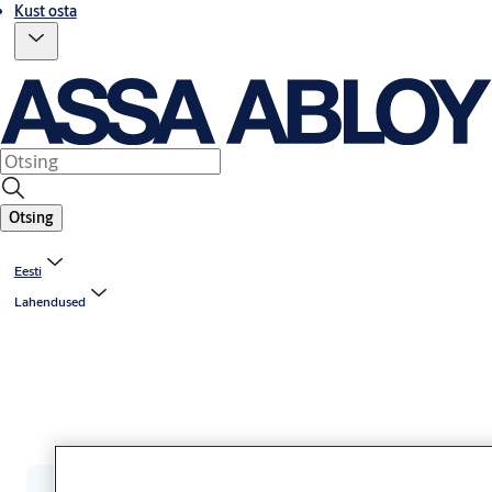
Kust osta
Otsing
Eesti
Lahendused