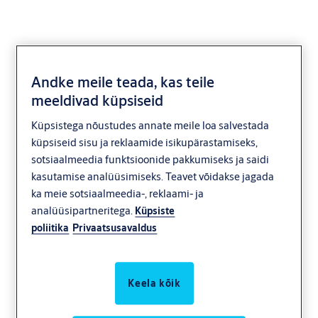
Andke meile teada, kas teile
meeldivad küpsiseid
Elektrikatkestusel
Küpsistega nõustudes annate meile loa salvestada
avanev 37
küpsiseid sisu ja reklaamide isikupärastamiseks,
sotsiaalmeedia funktsioonide pakkumiseks ja saidi
kasutamise analüüsimiseks. Teavet võidakse jagada
Elektriline vasturaud on lukustunud, kuni toitevool on olemas. Kui
ka meie sotsiaalmeedia-, reklaami- ja
toide lülitatakse välja või tegemist on voolukatkestusega, siis saab
analüüsipartneritega.
elektrilise vasturaua keel liikuda ja ust saab avada.
Küpsiste
poliitika
Privaatsusavaldus
Keela kõik