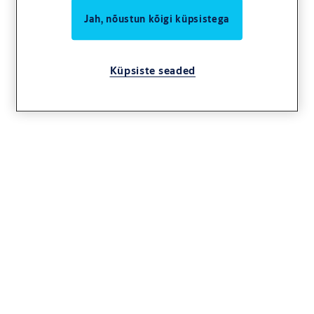
Jah, nõustun kõigi küpsistega
Küpsiste seaded