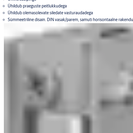
Ühildub praeguste peitlukkudega
Ühildub olemasolevate siledate vasturaudadega
Sümmeetriline disain. DIN vasak/parem, samuti horisontaalne rakend