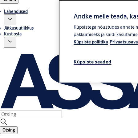
Lahendused
Andke meile teada, kas
Küpsistega nõustudes annate me
Jätkusuutlikkus
Kust osta
pakkumiseks ja saidi kasutamise
Küpsiste poliitika
Privaatsusava
Küpsiste seaded
Otsing