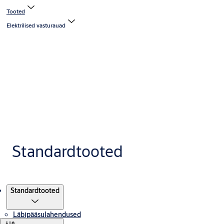
Tooted
Elektrilised vasturauad
Standardtooted
Tooted
Standardtooted
Läbipääsulahendused