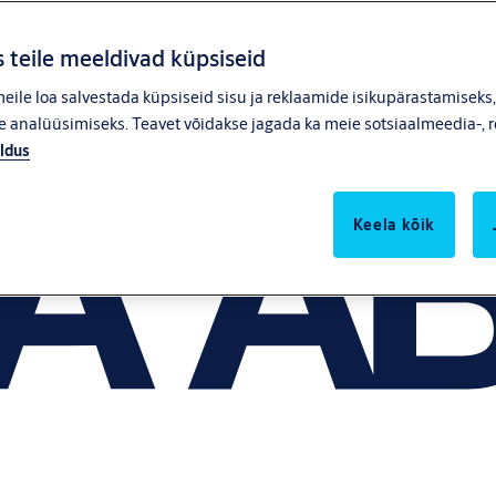
 teile meeldivad küpsiseid
ile loa salvestada küpsiseid sisu ja reklaamide isikupärastamiseks
 analüüsimiseks. Teavet võidakse jagada ka meie sotsiaalmeedia-, r
ldus
Keela kõik