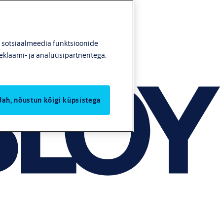
, sotsiaalmeedia funktsioonide
eklaami- ja analüüsipartneritega.
Jah, nõustun kõigi küpsistega