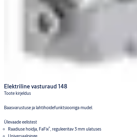
Elektriline vasturaud 148
Toote kirjeldus
Baasvarustuse ja lahtihoidefunktsiooniga mudel.
Ülevaade eelistest
®
Raadiuse hoidja, FaFix
, reguleeritav 3 mm ulatuses
Universaalpinge