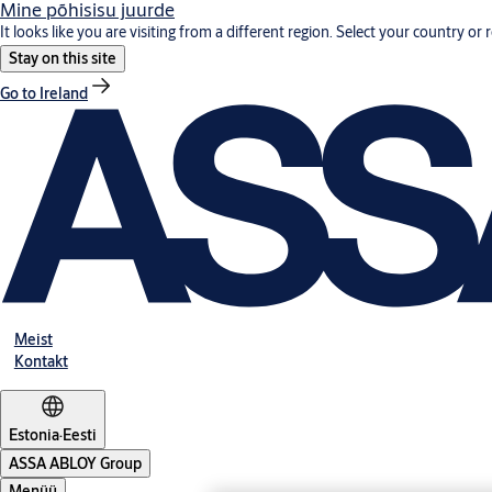
Mine põhisisu juurde
It looks like you are visiting from a different region. Select your country or 
Stay on this site
Go to Ireland
Meist
Kontakt
Estonia
·
Eesti
ASSA ABLOY Group
Menüü