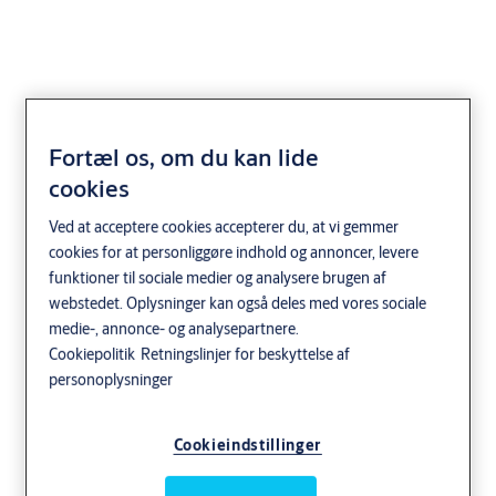
Fortæl os, om du kan lide
ASSA ABLOY
cookies
DE6290AR Automatisk
Ved at acceptere cookies accepterer du, at vi gemmer
fastholdelsessystem til
cookies for at personliggøre indhold og annoncer, levere
funktioner til sociale medier og analysere brugen af
køretøjer
webstedet. Oplysninger kan også deles med vores sociale
medie-, annonce- og analysepartnere.
Distribution og logistik
Industri og fremstilling
Cookiepolitik
Retningslinjer for beskyttelse af
personoplysninger
ASSA ABLOY
Cookieindstillinger