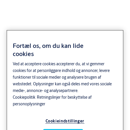
ASSA ABLOY FT400
Fortæl os, om du kan lide
cookies
personkarrusel i fuld
Ved at acceptere cookies accepterer du, at vi gemmer
højde
cookies for at personliggøre indhold og annoncer, levere
funktioner til sociale medier og analysere brugen af
Transport og rejser
Uddannelse
Underholdning
webstedet. Oplysninger kan også deles med vores sociale
medie-, annonce- og analysepartnere.
Sundhed og Pleje
Myndigheder
Cookiepolitik
Retningslinjer for beskyttelse af
Kontorer og virksomheder
ASSA ABLOY
personoplysninger
Cookieindstillinger