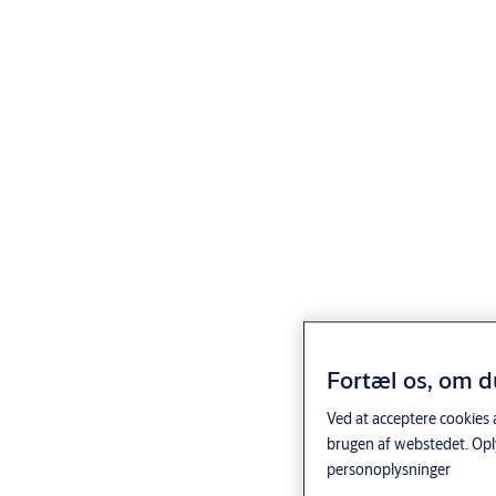
landegrænser, paskontrol og bagageudleveringsområder.
Brugere kan konfigurere personsikkerhedsniveauer og vælge
mellem flere sensormuligheder
Indeholder innovativ 3D-billedteknologi
Sparer på bygningens driftsomkostninger ved at mindske
behovet for personsikkerhedsmedarbejdere
Kan nemt integreres i eksisterende udgangskorridorer
Mulighed for montering side om side
Et udvalg af strukturer i alu eller rustfrit stål
Fås i fem bredder: 650, 900, 1100, 1200, 1400 mm
Fortæl os, om d
Ved at acceptere cookies 
brugen af webstedet. Opl
personoplysninger