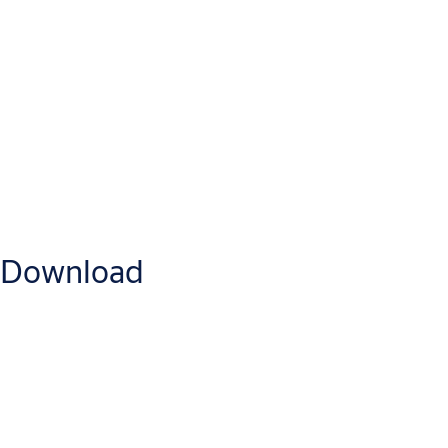
Security Entrance Control
SEC Overview brochure
Download
Introducerer en ny æra af pålidelige adgangskontrolsystemer og
-tjenester
Download
BIM-objekter