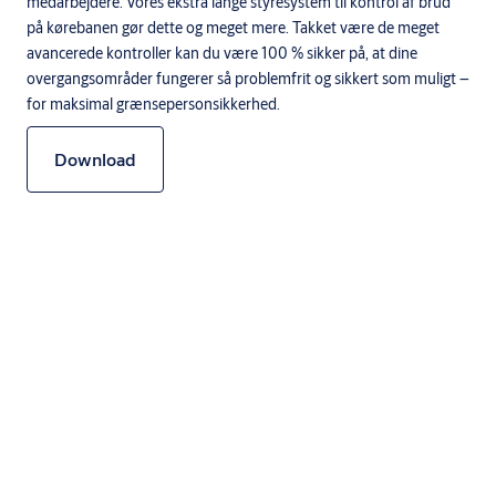
medarbejdere. Vores ekstra lange styresystem til kontrol af brud
på kørebanen gør dette og meget mere. Takket være de meget
avancerede kontroller kan du være 100 % sikker på, at dine
overgangsområder fungerer så problemfrit og sikkert som muligt –
for maksimal grænsepersonsikkerhed.
Download
Specifikationer
Det effektive no-return-system opretholder en høj
gennemløbshastighed
Giver det højeste niveau af sikkerhed ind i områder, herunder