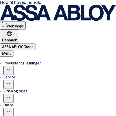
Hop til hovedindhold
Webshops
Denmark
ASSA ABLOY Group
Menu
Produkter og løsninger
Service
Viden og cases
Om os