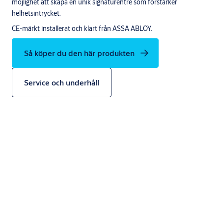
möjlighet att skapa en unik signaturentré som förstärker
helhetsintrycket.
CE-märkt installerat och klart från ASSA ABLOY.
Så köper du den här produkten
Service och underhåll
Mångsidig och energieffektiv
ASSA ABLOY RD100 är en manuell och energieffektiv
entrélösning som kan konfigureras som 3-vingad eller 4-vingad.