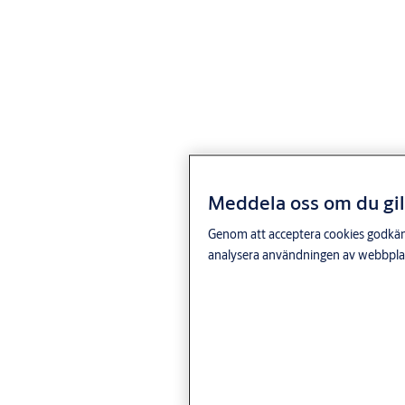
Passar perfekt
Det är det perfekta alternativet för företag som vill ha en
kompakt, manuell och energieffektiv entré utan att
kompromissa med kvaliteten. RD100 är designad för
anläggningar med ett jämn flöde av fotgängare och kombinerar
användarvänliga funktioner med exceptionell prestanda.
Smart assistansteknik
Meddela oss om du gil
Genom att acceptera cookies godkänne
RD100 är utrustad med Smart Assist-teknik som gör att du kan
analysera användningen av webbplats
styra dörrarnas rörelse manuellt. Den reagerar mjukt på
beröring, anpassar sig efter användarens takt och stannar i den
idealiska positionen, vilket säkerställer ett jämnt flöde av
människor. RD100 är lämplig för offentliga och privata kontor
och upprätthåller ett optimalt inomhusklimat och sänker
driftskostnaderna tack vare sina energibesparande egenskaper
och enkla service.