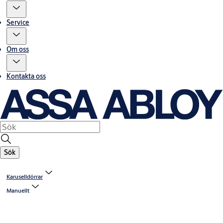
Service
Om oss
Kontakta oss
Sök
Karuselldörrar
Manuellt