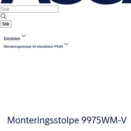
Sök
Elslutbleck
Monteringsstolpar till elslutbleck 992M
Monteringsstolpe 9975WM-V