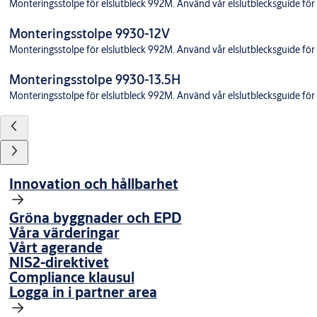
Monteringsstolpe för elslutbleck 992M. Använd vår elslutblecksguide för at
Monteringsstolpe 9930-12V
Monteringsstolpe för elslutbleck 992M. Använd vår elslutblecksguide för at
Monteringsstolpe 9930-13.5H
Monteringsstolpe för elslutbleck 992M. Använd vår elslutblecksguide för at
Innovation och hållbarhet
Gröna byggnader och EPD
Våra värderingar
Vårt agerande
NIS2-direktivet
Compliance klausul
Logga in i partner area