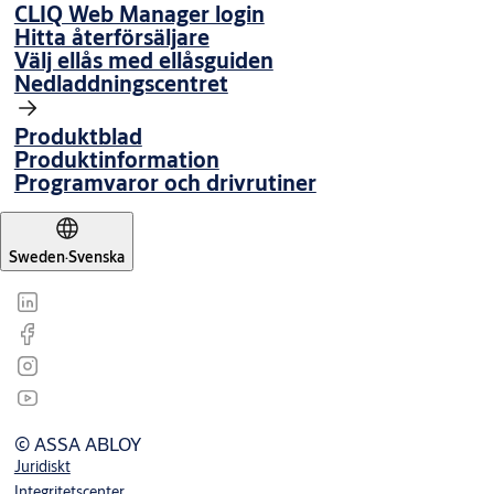
CLIQ Web Manager login
Hitta återförsäljare
Välj ellås med ellåsguiden
Nedladdningscentret
Produktblad
Produktinformation
Programvaror och drivrutiner
Sweden
·
Svenska
© ASSA ABLOY
Juridiskt
Integritetscenter