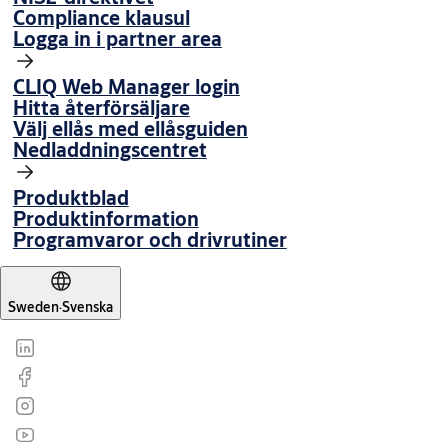
Compliance klausul
Logga in i partner area
CLIQ Web Manager login
Hitta återförsäljare
Välj ellås med ellåsguiden
Nedladdningscentret
Produktblad
Produktinformation
Programvaror och drivrutiner
Sweden
·
Svenska