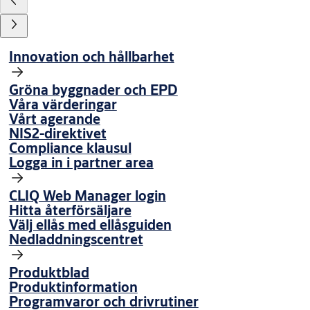
Innovation och hållbarhet
Gröna byggnader och EPD
Våra värderingar
Vårt agerande
NIS2-direktivet
Compliance klausul
Logga in i partner area
CLIQ Web Manager login
Hitta återförsäljare
Välj ellås med ellåsguiden
Nedladdningscentret
Produktblad
Produktinformation
Programvaror och drivrutiner