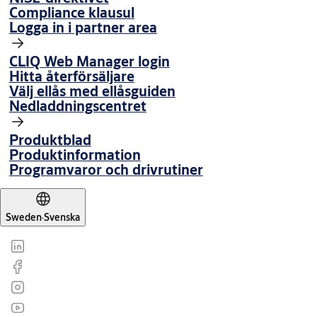
Compliance klausul
Logga in i partner area
CLIQ Web Manager login
Hitta återförsäljare
Välj ellås med ellåsguiden
Nedladdningscentret
Produktblad
Produktinformation
Programvaror och drivrutiner
Sweden
·
Svenska