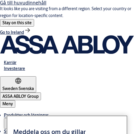
Gå till huvudinnehåll
It looks like you are visiting from a different region. Select your country or
region for location-specific content.
Stay on this site
Go to Ireland
Karriär
Investerare
Sweden
·
Svenska
ASSA ABLOY Group
Meny
Produkter och lösningar
Meddela oss om du gillar
Stories