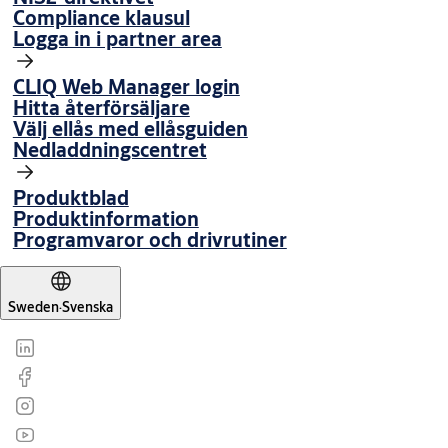
Compliance klausul
Logga in i partner area
CLIQ Web Manager login
Hitta återförsäljare
Välj ellås med ellåsguiden
Nedladdningscentret
Produktblad
Produktinformation
Programvaror och drivrutiner
Sweden
·
Svenska