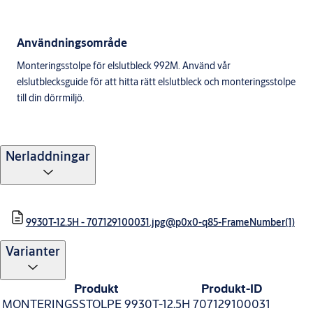
Användningsområde
Monteringsstolpe för elslutbleck 992M. Använd vår
elslutblecksguide för att hitta rätt elslutbleck och monteringsstolpe
till din dörrmiljö.
Nerladdningar
9930T-12.5H - 707129100031.jpg@p0x0-q85-FrameNumber(1)
Varianter
Produkt
Produkt-ID
MONTERINGSSTOLPE 9930T-12.5H
707129100031