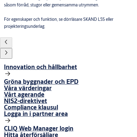
såsom förråd, stugor eller gemensamma utrymmen.
För egenskaper och funktion, se dörrläsare SKAND L5S eller
projekteringsunderlag.
Innovation och hållbarhet
Gröna byggnader och EPD
Våra värderingar
Vårt agerande
NIS2-direktivet
Compliance klausul
Logga in i partner area
CLIQ Web Manager login
Hitta återförsäljare