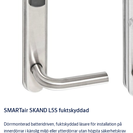
SMARTair SKAND L5S fuktskyddad
Dörrmonterad batteridriven, fuktskyddad läsare för installation på
innerdörrar i känslig miljö eller ytterdörrar utan högsta säkerhetskrav