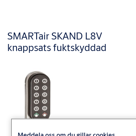
SMARTair SKAND L8V
knappsats fuktskyddad
Meddela oss om du gillar cookies