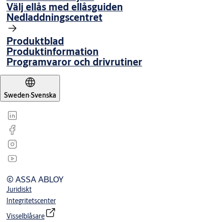
Välj ellås med ellåsguiden
Nedladdningscentret
Produktblad
Produktinformation
Programvaror och drivrutiner
Sweden
·
Svenska
© ASSA ABLOY
Juridiskt
Integritetscenter
Visselblåsare