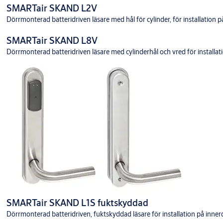
SMARTair SKAND L2V
Dörrmonterad batteridriven läsare med hål för cylinder, för installation
SMARTair SKAND L8V
Dörrmonterad batteridriven läsare med cylinderhål och vred för installa
SMARTair SKAND L1S fuktskyddad
Dörrmonterad batteridriven, fuktskyddad läsare för installation på inne