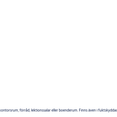
eller Pc To Lock. Läsavstånd
rammeringsenhet sitter i
ser sedan efter 1-4 sekunder.
rsta godkända öppning - låser
r att öppna dörren
 kontorsrum, förråd, lektionssalar eller boenderum. Finns även i fuktskydd