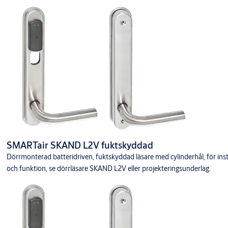
SMARTair SKAND L2V fuktskyddad
Dörrmonterad batteridriven, fuktskyddad läsare med cylinderhål, för ins
och funktion, se dörrläsare SKAND L2V eller projekteringsunderlag.