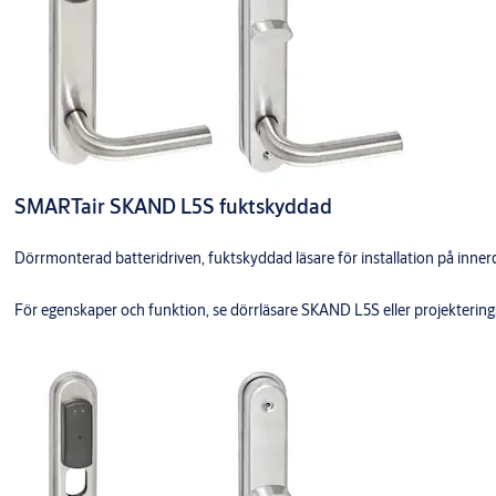
SMARTair SKAND L5S fuktskyddad
Dörrmonterad batteridriven, fuktskyddad läsare för installation på inne
För egenskaper och funktion, se dörrläsare SKAND L5S eller projektering