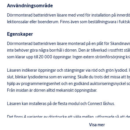
Användningsområde
Dörrmonterad batteridriven läsare med vred för installation på innerd
lektionssalar eller boenderum. Finns även som beställningsvara i fukt
Egenskaper
Dörrmonterad batteridriven läsare monterad på en plåt för Skandinavis
inte behöver göra några borrhål i dörren. Den är tillverkad i rostfritt stå
som klarar upp till 20 000 öppningar. Ingen extern strömförsörjning kräv
Läsaren indikerar öppningar och stängningar via röd och grön lysdiod. I
slut, blinkar lysdioderna som en varning. Skulle du trots det missa att
hjälp av programmeringsenhet och en godkänd auktoriseringsnyckel so
Från insidan är dörren alltid mekaniskt öppningsbar.
Läsaren kan installeras på de flesta modul och Connect låshus.
Det finns 4 varianter av dörrtrycke att välja mellan, utformade så att d
tryckessortiment.
Visa mer