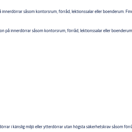
 på innerdörrar såsom kontorsrum, förråd, lektionssalar eller boenderum. F
tion på innerdörrar såsom kontorsrum, förråd, lektionssalar eller boenderu
rdörrar i känslig miljö eller ytterdörrar utan högsta säkerhetskrav såsom f