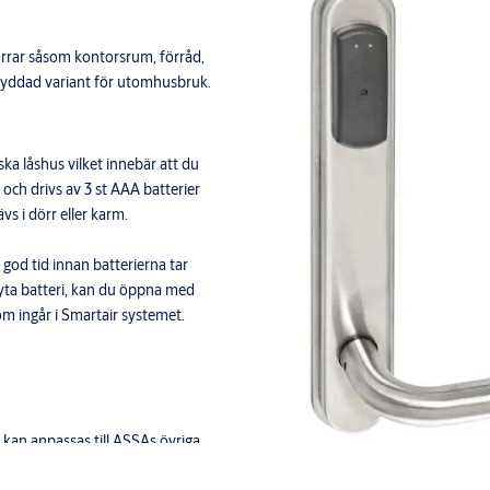
örrar såsom kontorsrum, förråd,
skyddad variant för utomhusbruk.
ka låshus vilket innebär att du
l och drivs av 3 st AAA batterier
s i dörr eller karm.
 god tid innan batterierna tar
 byta batteri, kan du öppna med
m ingår i Smartair systemet.
e kan anpassas till ASSAs övriga