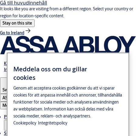
Gå till huvudinnehåll
It looks like you are visiting from a different region. Select your country or
region for location-specific content.
Stay on this site
Go to Ireland
Karriär
Meddela oss om du gillar
Investerare
cookies
Genom att acceptera cookies godkänner du att vi sparar
Sweden
·
Svenska
cookies för att anpassa innehåll och annonser, tillhandahålla
ASSA ABLOY Group
funktioner för sociala medier och analysera användningen
Meny
av webbplatsen. Information kan också delas med våra
sociala medier, reklam- och analyspartners.
Produkter och lösningar
Cookiepolicy
Integritetspolicy
Stories