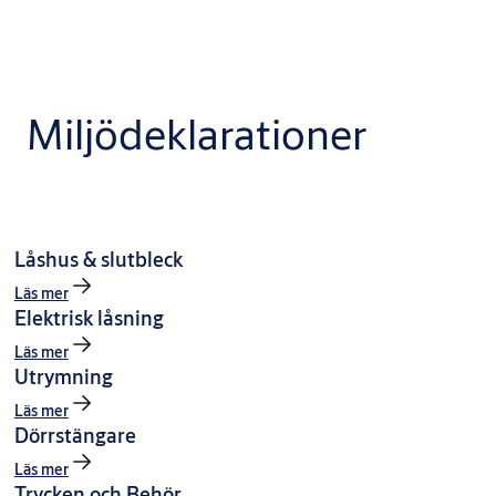
Miljödeklarationer
Låshus & slutbleck
Läs mer
Elektrisk låsning
Läs mer
Utrymning
Läs mer
Dörrstängare
Läs mer
Trycken och Behör