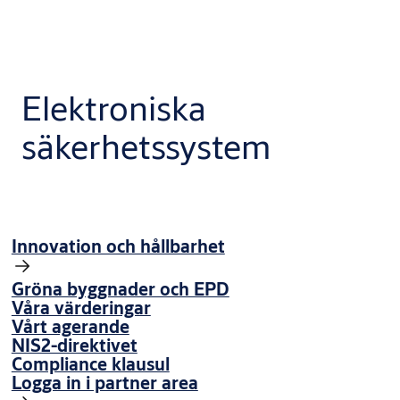
Elektroniska
säkerhetssystem
Innovation och hållbarhet
Gröna byggnader och EPD
Våra värderingar
Vårt agerande
NIS2-direktivet
Compliance klausul
Logga in i partner area