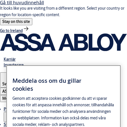
Gå till huvudinnehåll
It looks like you are visiting from a different region. Select your country or
region for location-specific content.
Stay on this site
Go to Ireland
Karriär
Investerare
Meddela oss om du gillar
Sweden
·
Svenska
cookies
ASSA ABLOY Group
Meny
Genom att acceptera cookies godkänner du att vi sparar
cookies för att anpassa innehåll och annonser, tillhandahålla
Produkter och lösningar
funktioner för sociala medier och analysera användningen
av webbplatsen. Information kan också delas med våra
Stories
sociala medier, reklam- och analyspartners.