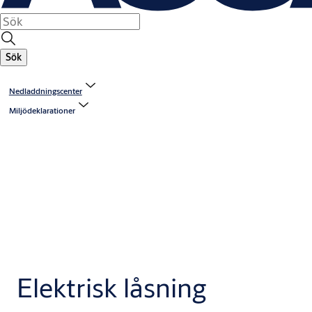
Sök
Nedladdningscenter
Miljödeklarationer
Elektrisk låsning