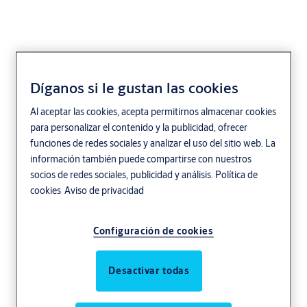
Díganos si le gustan las cookies
Wind resistant
Al aceptar las cookies, acepta permitirnos almacenar cookies
para personalizar el contenido y la publicidad, ofrecer
funciones de redes sociales y analizar el uso del sitio web. La
These doors are constructed with foamed polyurethane insulation
información también puede compartirse con nuestros
in place without CFC. Vinyl sealing on the bottom bar, exterior
socios de redes sociales, publicidad y análisis.
Política de
curtain guide and canopy deflector provide additional protection
cookies
Aviso de privacidad
against air infiltration.
Configuración de cookies
Desactivar todas