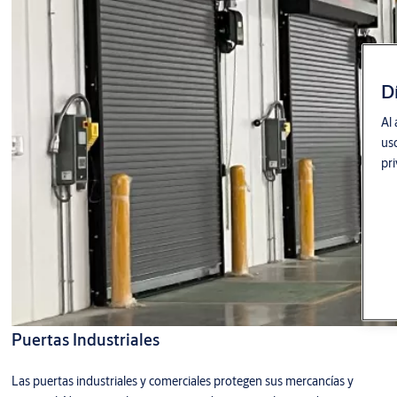
D
Al 
uso
pr
Puertas Industriales
Las puertas industriales y comerciales protegen sus mercancías y