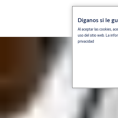
Obtenga acceso directo a toda la información de su entrada con
Díganos si le gu
ASSA ABLOY e-maintenanceTM. Supervisa tus pedidos, las citas
de servicio y accede a un resumen completo de tus gastos de
Al aceptar las cookies, ac
servicio, historial de servicio y salud de los productos, todo en
uso del sitio web. La inf
un solo lugar y en cualquier momento.
privacidad
Explorar