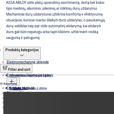
ASSA ABLOY siūlo platų sprendimų asortimentą, skirtą bet kokio
tipo medinių, aliuminio, plieninių ar stiklinių durų uždarymui.
Mechaniniai durų uždarytuvai užtikrina komfortą ir efektyvumą
situacijose, kuriose svarbu išlaikyti duris uždarytas, o pasukamųjų
durų valdikliai taip pat siūlo automatinį atidarymą, kai atidaryti
duris gali būti nepatogu arba tapti kliūtimi, užtikrinant visišką
saugumą ir patogumą.
Produktai
Produktų kategorijos
Elektromechaninė sklendė
Filter and sort
Evakuacinis išėjimo įrenginys
Standartiniai naudojimo būdai
31 Rezultatai
Cilindrai
Model 14, 24, 34
Apsauga nuo gaisro ir dūmų
Apvadas PED
Durų rankenos
Įleistiniai PED
Skaitmeninės durų spynos
Modelis 17®, 27, 37
Užrakinimas nutrūkus maitinimui 14
Apsauga nuo gaisro
Avarinių išėjimų skląsčiai
Įėjimo kontrolė
Užlaikymo atvėrus funkcija 24
Įleistinės spynos
Atrakinimas nutrūkus maitinimui 34
Modelis 118®, 128, 138
Užrakinimas nutrūkus maitinimui 17®
Modelių asortimentas 118F
Modelis 331U