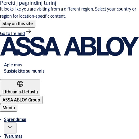
Pereiti į pagrindinį turinį
It looks like you are visiting from a different region. Select your country or
region for location-specific content.
Stay on this site
Go to Ireland
Apie mus
Susisiekite su mumis
Lithuania
·
Lietuvių
ASSA ABLOY Group
Meniu
Sprendimai
Tvarumas