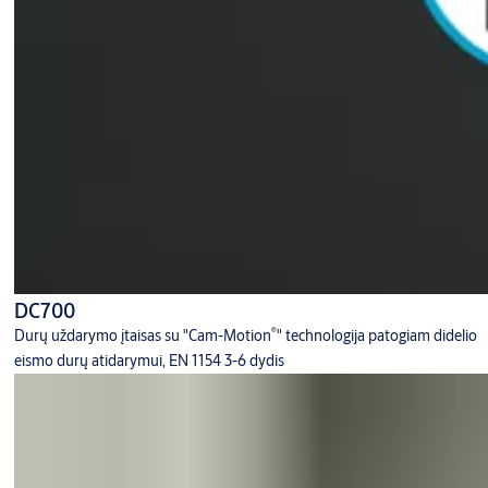
DC700
®
Durų uždarymo įtaisas su "Cam-Motion
" technologija patogiam didelio
eismo durų atidarymui, EN 1154 3-6 dydis