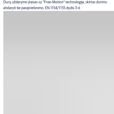
Durų uždarymo įtaisas su "Free-Motion" technologija, skirtas durims
atidaryti be pasipriešinimo, EN 1154/1155 dydis 3-6