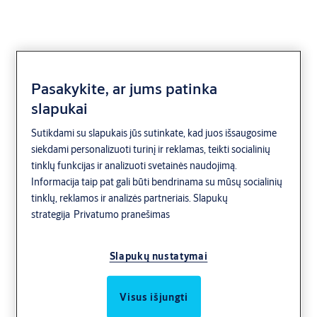
Pasakykite, ar jums patinka
Užlaikymo atvėrus
slapukai
funkcija 128
Sutikdami su slapukais jūs sutinkate, kad juos išsaugosime
siekdami personalizuoti turinį ir reklamas, teikti socialinių
tinklų funkcijas ir analizuoti svetainės naudojimą.
Fiksavimo liežuvėlis, valdomas fiksuojamojo kaiščio elektrinio
Informacija taip pat gali būti bendrinama su mūsų socialinių
skląsčio viduryje, lieka atrakintas, kol atviros durys, net jei
tinklų, reklamos ir analizės partneriais.
Slapukų
sujungiamas kontaktas.
strategija
Privatumo pranešimas
Slapukų nustatymai
Visus išjungti