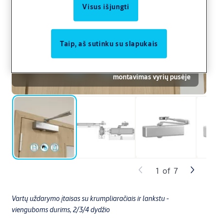
Visus išjungti
Taip, aš sutinku su slapukais
DC120 su jungiamąja svirtimi, durų varčios
montavimas vyrių pusėje
1
of
7
Vartų uždarymo įtaisas su krumpliaračiais ir lankstu -
vienguboms durims, 2/3/4 dydžio