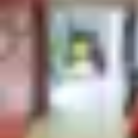
Centralizuotai valdoma kortelių-raktų sistema užtikrina, kad kiekv