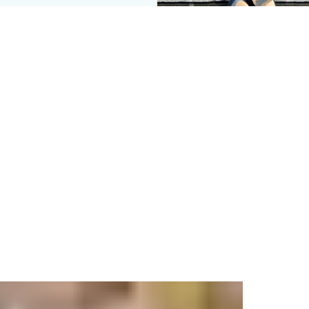
są savo potencialą, todėl jie gali naudotis naujausiomis technol
oti kredencialai moksleiviams ir darbuotojams suteikia prieigą prie
Tačiau tik jūsų patvirtinti asmenys gali matyti asmens duomenis ar
d ir ką darytume. Ieškote didžiausios mechaninių užraktų įvairov
rijungdami juos prie paslaugų, pavyzdžiui, mokėjimo už spausdi
ti sveikatos ir saugos lygį. Automatinių durų neliečia šimtai r
rieinamumo gaires, kad visi besimokantieji judėtų saugiai.