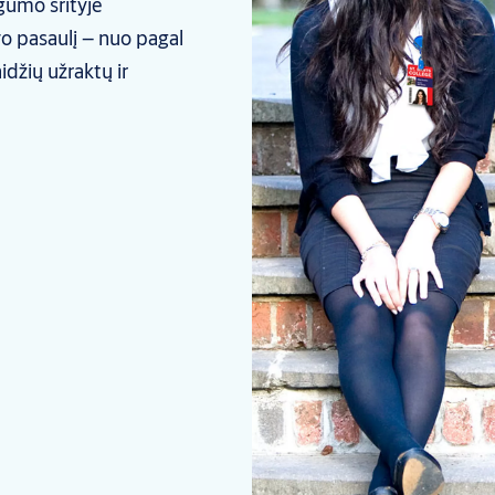
gumo srityje
vo pasaulį – nuo pagal
džių užraktų ir