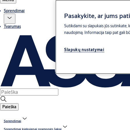
Sprendimai
Pasakykite, ar jums pat
Sutikdami su slapukais jūs sutinkate, ka
Tvarumas
naudojimą. Informacija taip pat gali bū
Slapukų nustatymai
Paieška
Sprendimai
Sprendimai kiekvienai pramonės šakai