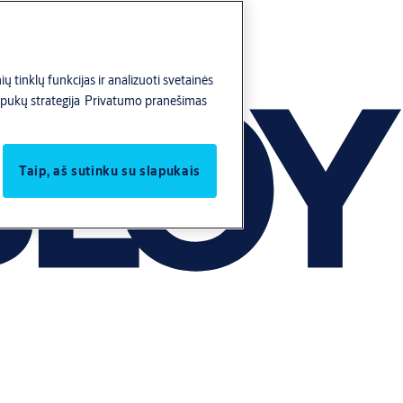
ų tinklų funkcijas ir analizuoti svetainės
pukų strategija
Privatumo pranešimas
Taip, aš sutinku su slapukais