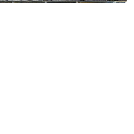
ogijomis, kad sukurtų saugias, atviras mokymosi erdves visiems.
 reikiamos vietos reikiamu laiku. Taigi jauni moksleiviai po
ba skolintis vertingą įrangą.
ės? Mes galime padėti. Teikiate pirmenybę skaitmeninėms, o ne
nimą.
ankų – tokiu būdu apsisaugoma nuo mikrobų. O mūsų prieigos