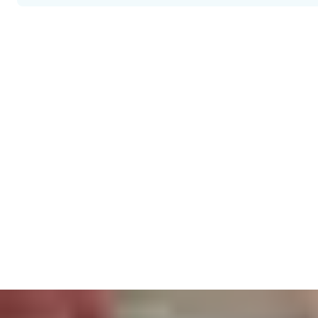
Mokymasis, kuris atveria duris visiems
Mokyklos ir universitetai padeda besimokantiesiems išnaudoti vi
Norite būti tikri, kad visi yra ten, kur turėtų būti? Individualizu
mokyklos gali patekti į biblioteką, bet ne į mokslo laboratoriją. 
Šis įsipareigojimas dėl kokybės daro mus geriausiais klasėje, ka
fizinėms priemonėms? Verčiau naudokite telefono programėlę, p
Mes taip pat žinome, kad dar niekada nebuvo taip svarbu palaiky
sprendimai visada atitinka priešgaisrinės saugos standartus ir p