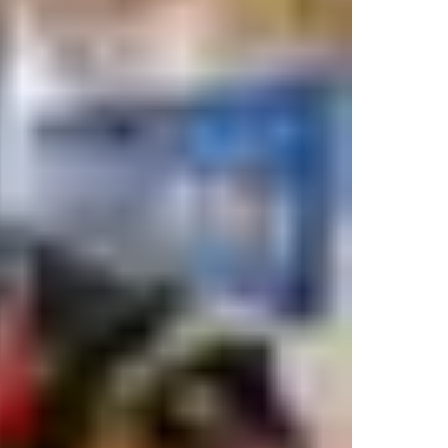
ienas galėtų patekti į reikiamas paskaitų sales, laboratorijas ir b