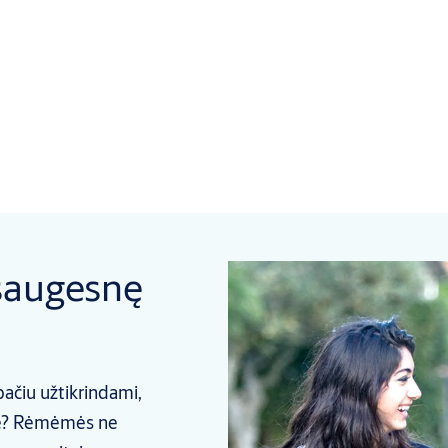
saugesnę
ačiu užtikrindami,
oje? Rėmėmės ne