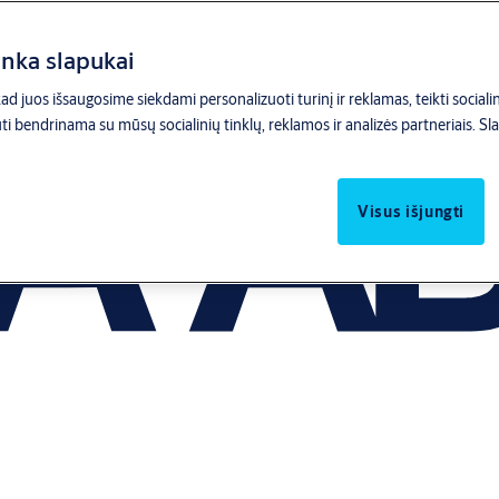
inka slapukai
d juos išsaugosime siekdami personalizuoti turinį ir reklamas, teikti socialini
ti bendrinama su mūsų socialinių tinklų, reklamos ir analizės partneriais.
Sla
Visus išjungti