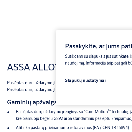
Pasakykite, ar jums pat
Sutikdami su slapukais jūs sutinkate, ka
naudojimą. Informacija taip pat gali bū
ASSA ALLOY DC860
Slapukų nustatymai
®
Paslėptas durų uždarymo įtaisas su "Cam-Motion
" technologija ir kre
®
Paslėptas durų uždarymo įtaisas su "Cam-Motion
" technologija ir kre
Gaminių apžvalga
®
Paslėptas durų uždarymo įrenginys su "Cam-Motion
" technologij
kreipiamuoju bėgeliu G892 arba standartiniu paslėptu kreipiamuo
Atitinka pastatų prieinamumo reikalavimus (EA / CEN TR 15894)