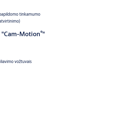
ti papildomo tinkamumo
tvirtinimo)
®
u "Cam-Motion
"
guliavimo vožtuvais
ybės