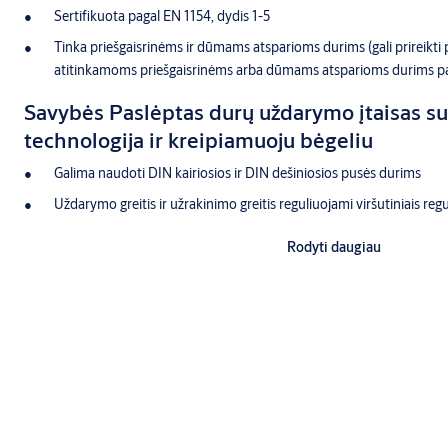
Sertifikuota pagal EN 1154, dydis 1-5
Tinka priešgaisrinėms ir dūmams atsparioms durims (gali prireik
atitinkamoms priešgaisrinėms arba dūmams atsparioms durims pa
Savybės Paslėptas durų uždarymo įtaisas s
technologija ir kreipiamuoju bėgeliu
Galima naudoti DIN kairiosios ir DIN dešiniosios pusės durims
Uždarymo greitis ir užrakinimo greitis reguliuojami viršutiniais re
Integruotas patikrinimas
Rodyti daugiau
Termodinaminiai vožtuvai pastoviam veikimui
Atidarymo kampas iki 120°
Platus pritaikymo spektras
Versijos su 4 mm ir 8 mm stiebo prailginimais
Standartinės spalvos: sidabrinė EV1
Standartinio kreipiamojo bėgelio G892 sav