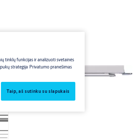
ų tinklų funkcijas ir analizuoti svetainės
pukų strategija
Privatumo pranešimas
Taip, aš sutinku su slapukais