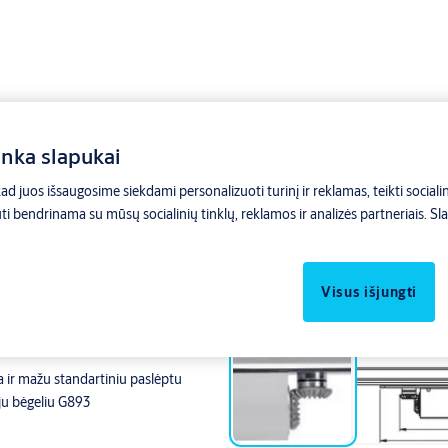
inka slapukai
d juos išsaugosime siekdami personalizuoti turinį ir reklamas, teikti socialini
ti bendrinama su mūsų socialinių tinklų, reklamos ir analizės partneriais.
Sla
ipiamuoju bėgeliu
Visus išjungti
ipiamuoju bėgeliu
a ir mažu standartiniu paslėptu
ju bėgeliu G893