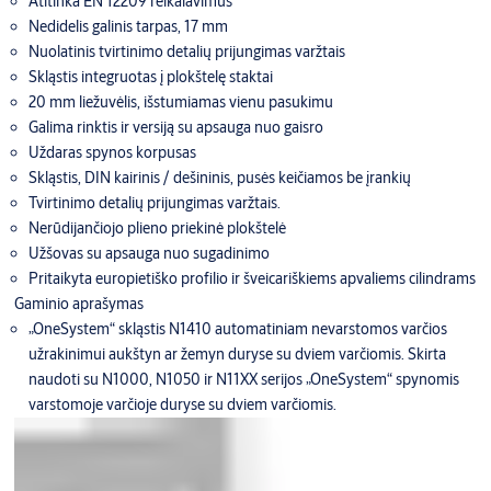
Atitinka EN 12209 reikalavimus
Nedidelis galinis tarpas, 17 mm
Nuolatinis tvirtinimo detalių prijungimas varžtais
Skląstis integruotas į plokštelę staktai
20 mm liežuvėlis, išstumiamas vienu pasukimu
Galima rinktis ir versiją su apsauga nuo gaisro
Uždaras spynos korpusas
Skląstis, DIN kairinis / dešininis, pusės keičiamos be įrankių
Tvirtinimo detalių prijungimas varžtais.
Nerūdijančiojo plieno priekinė plokštelė
Užšovas su apsauga nuo sugadinimo
Pritaikyta europietiško profilio ir šveicariškiems apvaliems cilindrams
Gaminio aprašymas
„OneSystem“ skląstis N1410 automatiniam nevarstomos varčios
užrakinimui aukštyn ar žemyn duryse su dviem varčiomis. Skirta
naudoti su N1000, N1050 ir N11XX serijos „OneSystem“ spynomis
varstomoje varčioje duryse su dviem varčiomis.