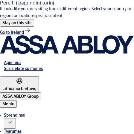
Pereiti į pagrindinį turinį
It looks like you are visiting from a different region. Select your country or
region for location-specific content.
Stay on this site
Go to Ireland
Apie mus
Susisiekite su mumis
Lithuania
·
Lietuvių
ASSA ABLOY Group
Meniu
Sprendimai
Tvarumas