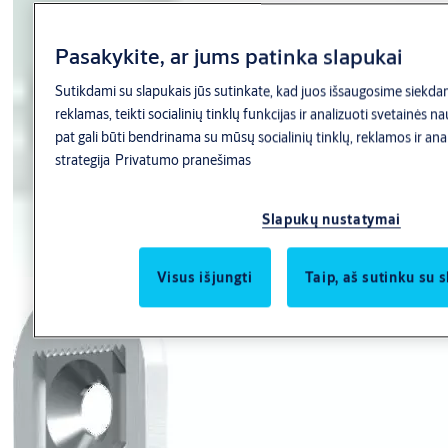
Pasakykite, ar jums patinka slapukai
Sutikdami su slapukais jūs sutinkate, kad juos išsaugosime siekdami
reklamas, teikti socialinių tinklų funkcijas ir analizuoti svetainės 
pat gali būti bendrinama su mūsų socialinių tinklų, reklamos ir anal
strategija
Privatumo pranešimas
Slapukų nustatymai
Visus išjungti
Taip, aš sutinku su 