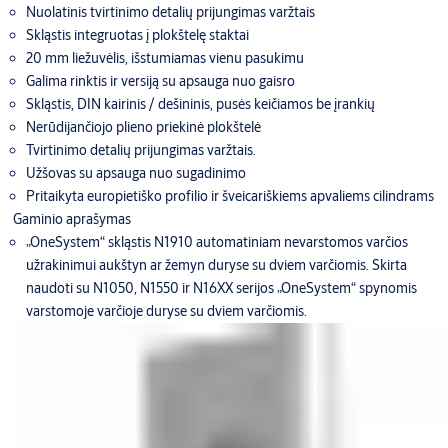
Nuolatinis tvirtinimo detalių prijungimas varžtais
Skląstis integruotas į plokštelę staktai
20 mm liežuvėlis, išstumiamas vienu pasukimu
Galima rinktis ir versiją su apsauga nuo gaisro
Skląstis, DIN kairinis / dešininis, pusės keičiamos be įrankių
Nerūdijančiojo plieno priekinė plokštelė
Tvirtinimo detalių prijungimas varžtais.
Užšovas su apsauga nuo sugadinimo
Pritaikyta europietiško profilio ir šveicariškiems apvaliems cilindrams
Gaminio aprašymas
„OneSystem“ skląstis N1910 automatiniam nevarstomos varčios
užrakinimui aukštyn ar žemyn duryse su dviem varčiomis. Skirta
naudoti su N1050, N1550 ir N16XX serijos „OneSystem“ spynomis
varstomoje varčioje duryse su dviem varčiomis.