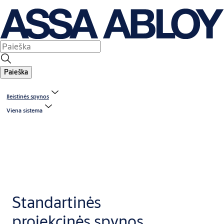
Paieška
Įleistinės spynos
Viena sistema
Standartinės
projekcinės spynos