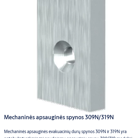
Mechaninės apsauginės spynos 309N/319N
Mechaninės apsauginės evakuacinių durų spynos 309N ir 319N yra