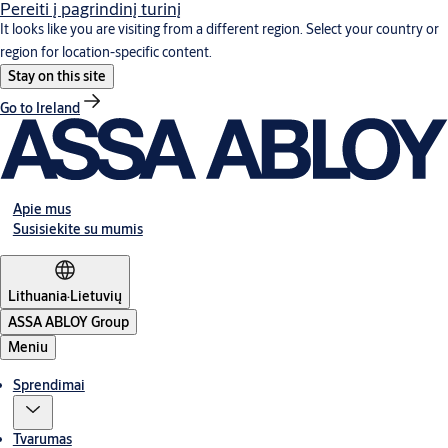
Pereiti į pagrindinį turinį
It looks like you are visiting from a different region. Select your country or
region for location-specific content.
Stay on this site
Go to Ireland
Apie mus
Susisiekite su mumis
Lithuania
·
Lietuvių
ASSA ABLOY Group
Meniu
Sprendimai
Tvarumas