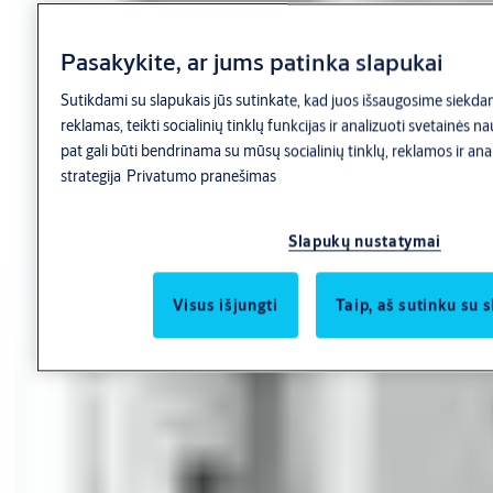
Pasakykite, ar jums patinka slapukai
Sutikdami su slapukais jūs sutinkate, kad juos išsaugosime siekdami
reklamas, teikti socialinių tinklų funkcijas ir analizuoti svetainės 
pat gali būti bendrinama su mūsų socialinių tinklų, reklamos ir anal
strategija
Privatumo pranešimas
Slapukų nustatymai
Visus išjungti
Taip, aš sutinku su 