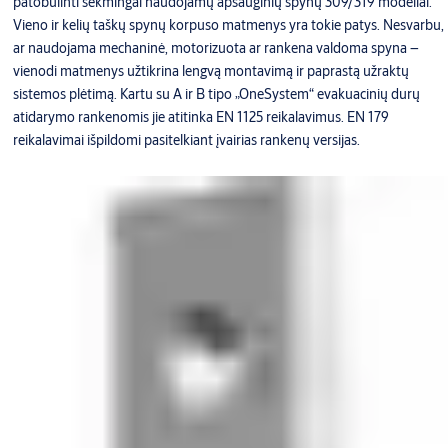
patobulinti sėkmingai naudojamų apsauginių spynų 309/319 modeliai.
Vieno ir kelių taškų spynų korpuso matmenys yra tokie patys. Nesvarbu,
ar naudojama mechaninė, motorizuota ar rankena valdoma spyna –
vienodi matmenys užtikrina lengvą montavimą ir paprastą užraktų
sistemos plėtimą. Kartu su A ir B tipo „OneSystem“ evakuacinių durų
atidarymo rankenomis jie atitinka EN 1125 reikalavimus. EN 179
reikalavimai išpildomi pasitelkiant įvairias rankenų versijas.