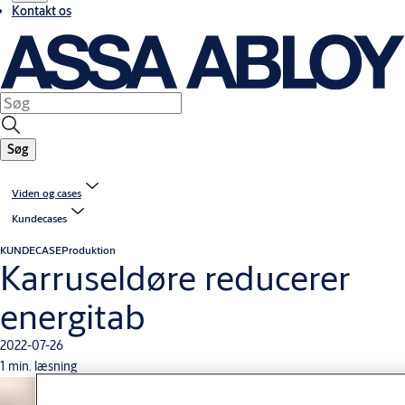
Kontakt os
Søg
Viden og cases
Kundecases
KUNDECASE
Produktion
Karruseldøre reducerer
energitab
2022-07-26
1 min. læsning