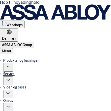
Hop til hovedindhold
Webshops
Denmark
ASSA ABLOY Group
Menu
Produkter og løsninger
Service
Viden og cases
Om os