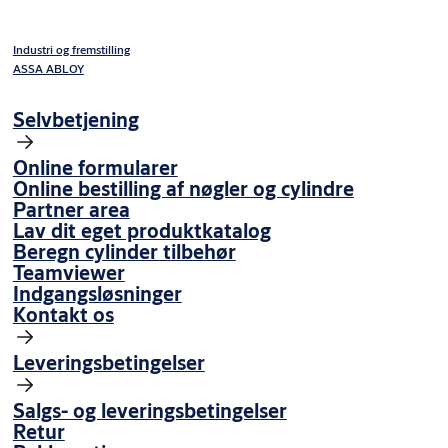
Industri og fremstilling
ASSA ABLOY
Selvbetjening
Online formularer
Online bestilling af nøgler og cylindre
Partner area
Lav dit eget produktkatalog
Beregn cylinder tilbehør
Teamviewer
Indgangsløsninger
Kontakt os
Leveringsbetingelser
Salgs- og leveringsbetingelser
Retur