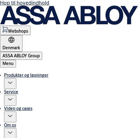
Hop til hovedindhold
Webshops
Denmark
ASSA ABLOY Group
Menu
Produkter og løsninger
Service
Viden og cases
Om os