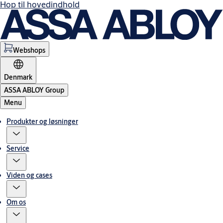
Hop til hovedindhold
Webshops
Denmark
ASSA ABLOY Group
Menu
Produkter og løsninger
Service
Viden og cases
Om os