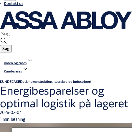
Kontakt os
Søg
Viden og cases
Kundecases
KUNDECASE
Dockingkonstruktion, læssebro og industriport
Energibesparelser og
optimal logistik på lageret
2026-02-04
1 min. læsning