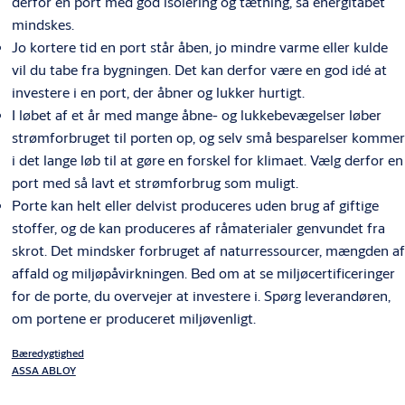
derfor en port med god isolering og tætning, så energitabet
mindskes.
Jo kortere tid en port står åben, jo mindre varme eller kulde
vil du tabe fra bygningen. Det kan derfor være en god idé at
investere i en port, der åbner og lukker hurtigt.
I løbet af et år med mange åbne- og lukkebevægelser løber
strømforbruget til porten op, og selv små besparelser kommer
i det lange løb til at gøre en forskel for klimaet. Vælg derfor en
port med så lavt et strømforbrug som muligt.
Porte kan helt eller delvist produceres uden brug af giftige
stoffer, og de kan produceres af råmaterialer genvundet fra
skrot. Det mindsker forbruget af naturressourcer, mængden af
affald og miljøpåvirkningen. Bed om at se miljøcertificeringer
for de porte, du overvejer at investere i. Spørg leverandøren,
om portene er produceret miljøvenligt.
Bæredygtighed
ASSA ABLOY