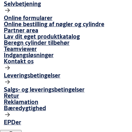
Selvbetjening
Online formularer
Online bestilling af nøgler og cylindre
Partner area
Lav dit eget produktkatalog
Beregn cylinder tilbehør
Teamviewer
Indgangsløsninger
Kontakt os
Leveringsbetingelser
Salgs- og leveringsbetingelser
Retur
Reklamation
Bæredygtighed
EPDer