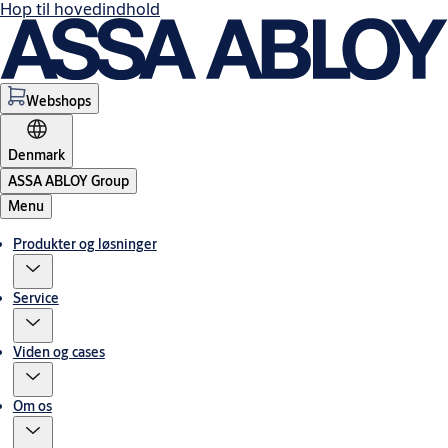
Hop til hovedindhold
Webshops
Denmark
ASSA ABLOY Group
Menu
Produkter og løsninger
Service
Viden og cases
Om os