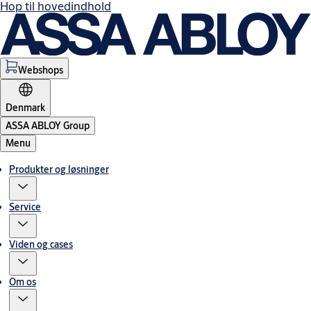
Hop til hovedindhold
Webshops
Denmark
ASSA ABLOY Group
Menu
Produkter og løsninger
Service
Viden og cases
Om os