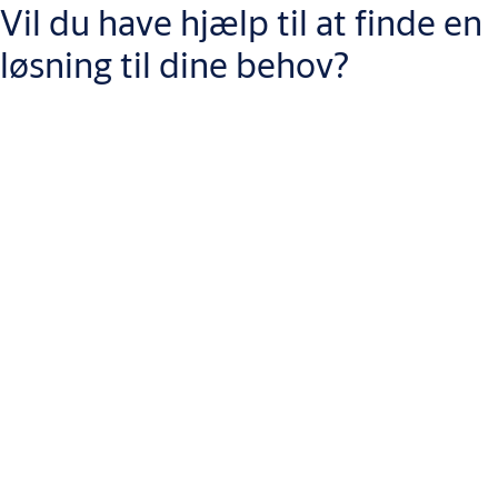
overholder
EU's datalov
, herunder rettigheder til adgang til og
Vil du have hjælp til at finde en
brug af data, henvises til den fulde dataerklæring, der findes på
løsning til dine behov?
vores
download-side
.