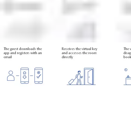
Download Openow-appen og bekræftelse via e-mail
Gæsten modtager den mobile nøgle til værelset
Nøglen udløber automatisk, når reservationen slutter
For detaljerede oplysninger om, hvordan SMARTair-produkter