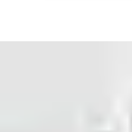
Send, tilbagekald og opdater virtuelle nøgler i realtid
Spar omkostninger på fysiske kort eller en døgnåben
reception
Skift gæstens værelse eller udtjekningstid remote
Reducer dit CO2-aftryk ved at reducere plastikforbruget
Tilpas appen med dit hotelnavn eller brand