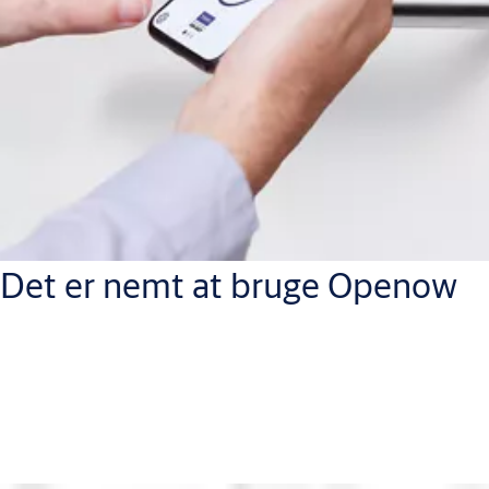
Det er nemt at bruge Openow
For gæster er Openow-processen
enkel: