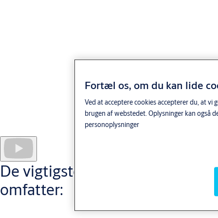
der ikke er behov for at afhente et nøglekort i receptionen eller
returnere det ved afrejse.
Fordele for administrator
Mulighed for opdateringer i realtid om:
Fortæl os, om du kan lide co
Enhver autoriseret adgang
Alle mislykkede oplåsningsforsøg
Ved at acceptere cookies accepterer du, at vi 
brugen af webstedet. Oplysninger kan også de
Batteriniveau på låsene
personoplysninger
Døre der er efterladt åbne
Hotelpersonalet kan
ændre adgangsrettigheder til virtuelle
nøgler
, når de ønsker det.
De vigtigste funktioner
omfatter: