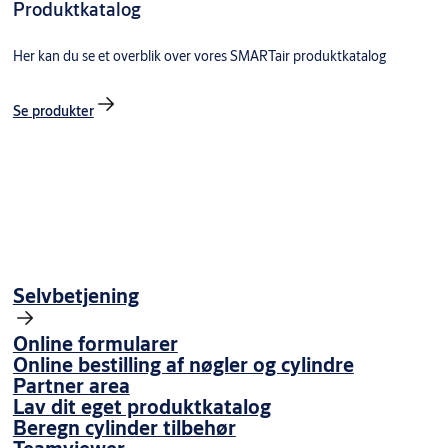
Produktkatalog
Her kan du se et overblik over vores SMARTair produktkatalog
Se produkter
For detaljerede oplysninger om, hvordan SMARTair-produkter
overholder
EU's datalov
, herunder rettigheder til adgang til og
Selvbetjening
brug af data, henvises til den fulde dataerklæring, der findes på
vores
download-side
.
Online formularer
Online bestilling af nøgler og cylindre
Partner area
Lav dit eget produktkatalog
Beregn cylinder tilbehør