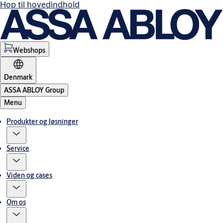
Hop til hovedindhold
Webshops
Denmark
ASSA ABLOY Group
Menu
Produkter og løsninger
Service
Viden og cases
Om os